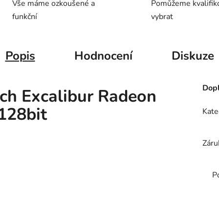
Vše máme ozkoušené a
Pomůžeme kvalifik
funkční
vybrat
Popis
Hodnocení
Diskuze
Dopl
ech Excalibur Radeon
128bit
Kate
Záru
P