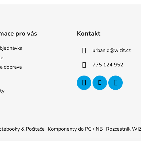
mace pro vás
Kontakt
bjednávka
urban.d
@
wizit.cz
ze
775 124 952
 a doprava
ty
tebooky & Počítače
Komponenty do PC / NB
Rozcestník WI