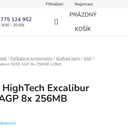
Přihlášení
Registrace
PRÁZDNÝ
 775 124 952
: 8:00 – 20:00)
NÁKUPNÍ
KOŠÍK
KOŠÍK
elář
/
Počítačové komponenty
/
Grafické karty
/
AGP
/
 Radeon 9250 AGP 8x 256MB 128bit
a HighTech Excalibur
 AGP 8x 256MB
dnocení