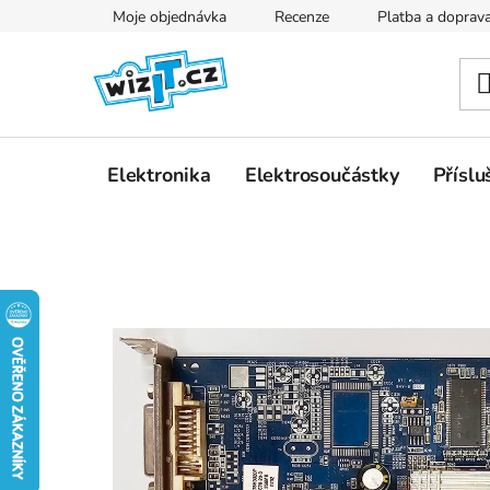
Přejít
Moje objednávka
Recenze
Platba a doprav
na
obsah
Elektronika
Elektrosoučástky
Příslu