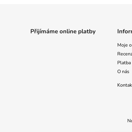
Z
á
p
Přijímáme online platby
Infor
a
t
Moje o
í
Recen
Platba
O nás
Kontak
No