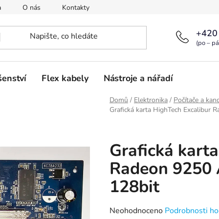
a
O nás
Kontakty
+420
(po – pá
šenství
Flex kabely
Nástroje a nářadí
Domů
/
Elektronika
/
Počítače a kanc
Grafická karta HighTech Excalibur
Grafická kart
Radeon 9250
128bit
Průměrné
Neohodnoceno
Podrobnosti ho