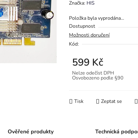
hodnocení
Značka:
HIS
produktu
Položka byla vyprodána…
je
Dostupnost
0,0
Možnosti doručení
z
Kód:
5
hvězdiček.
599 Kč
Nelze odečíst DPH
Osvobozeno podle §90
Měrná cena:
Tisk
Zeptat se
Ověřené produkty
Technická podpo