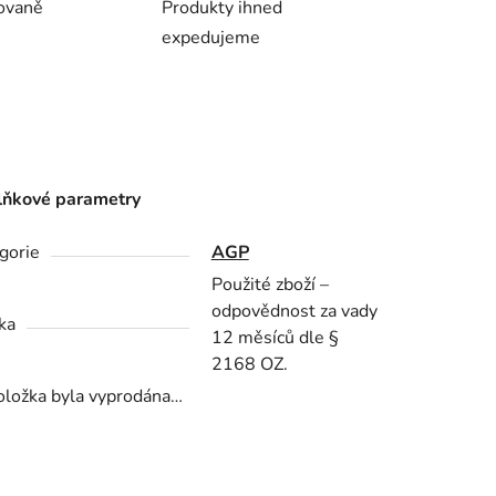
ovaně
Produkty ihned
expedujeme
ňkové parametry
gorie
AGP
Použité zboží –
odpovědnost za vady
ka
12 měsíců dle §
2168 OZ.
oložka byla vyprodána…