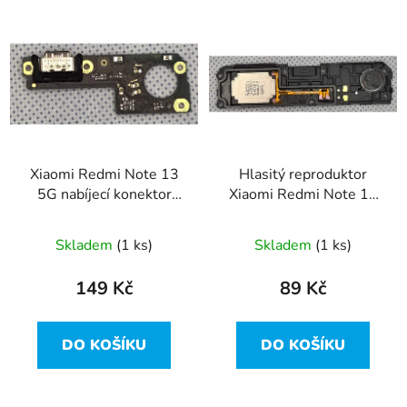
V
p
ý
r
p
o
i
d
s
u
p
k
r
t
Xiaomi Redmi Note 13
Hlasitý reproduktor
o
ů
5G nabíjecí konektor
Xiaomi Redmi Note 13
d
usb-c
Pro 5G
u
Skladem
(1 ks)
Skladem
(1 ks)
k
t
149 Kč
89 Kč
ů
DO KOŠÍKU
DO KOŠÍKU