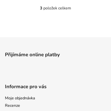
3
položek celkem
O
v
l
á
d
a
Z
c
á
í
p
p
Přijímáme online platby
a
r
v
t
k
í
y
v
Informace pro vás
ý
p
i
Moje objednávka
s
Recenze
u