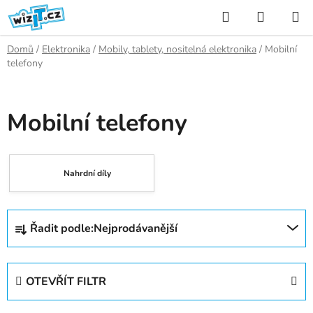
Přejít
Hledat
NÁKUP
na
KOŠÍK
obsah
Domů
/
Elektronika
/
Mobily, tablety, nositelná elektronika
/
Mobilní
telefony
Mobilní telefony
Nahrdní díly
Ř
Řadit podle:
Nejprodávanější
a
z
e
OTEVŘÍT FILTR
n
í