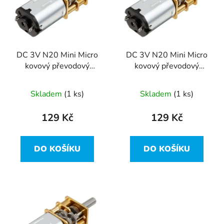
i
d
s
u
p
k
r
t
DC 3V N20 Mini Micro
DC 3V N20 Mini Micro
o
ů
kovový převodový
kovový převodový
d
motor s ozubeným
motor s ozubeným
u
kolem DC motory 500
kolem DC motory 300
Skladem
(1 ks)
Skladem
(1 ks)
k
RPM
RPM
t
129 Kč
129 Kč
ů
DO KOŠÍKU
DO KOŠÍKU