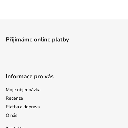
l
á
d
a
Z
c
á
í
p
p
Přijímáme online platby
a
r
v
t
k
í
y
v
Informace pro vás
ý
p
i
Moje objednávka
s
Recenze
u
Platba a doprava
O nás