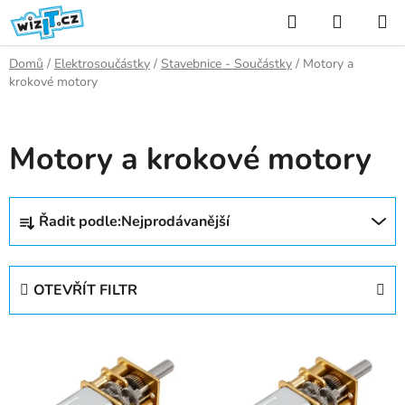
Přejít
Hledat
NÁKUP
na
KOŠÍK
obsah
Domů
/
Elektrosoučástky
/
Stavebnice - Součástky
/
Motory a
krokové motory
Motory a krokové motory
Ř
Řadit podle:
Nejprodávanější
a
z
e
OTEVŘÍT FILTR
n
í
V
p
ý
r
p
o