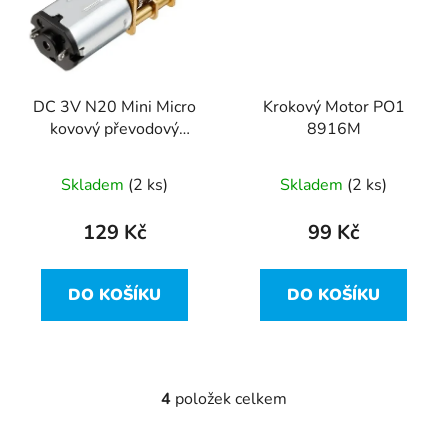
DC 3V N20 Mini Micro
Krokový Motor PO1
kovový převodový
8916M
motor s ozubeným
kolem DC motory 200
Skladem
(2 ks)
Skladem
(2 ks)
RPM
129 Kč
99 Kč
DO KOŠÍKU
DO KOŠÍKU
4
položek celkem
O
v