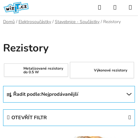
Přejít
Hledat
NÁKUP
na
KOŠÍK
obsah
Domů
/
Elektrosoučástky
/
Stavebnice - Součástky
/
Rezistory
Rezistory
Metalizované rezistory
Výkonové rezistory
do 0.5 W
Ř
Řadit podle:
Nejprodávanější
a
z
e
OTEVŘÍT FILTR
n
í
V
p