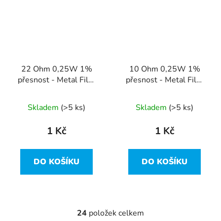
22 Ohm 0,25W 1%
10 Ohm 0,25W 1%
přesnost - Metal Film
přesnost - Metal Film
Resistor
Resistor
Skladem
(>5 ks)
Skladem
(>5 ks)
1 Kč
1 Kč
DO KOŠÍKU
DO KOŠÍKU
24
položek celkem
O