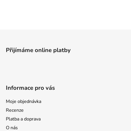
v
l
á
d
a
Z
c
á
í
p
p
Přijímáme online platby
a
r
v
t
k
í
y
v
Informace pro vás
ý
p
i
Moje objednávka
s
Recenze
u
Platba a doprava
O nás