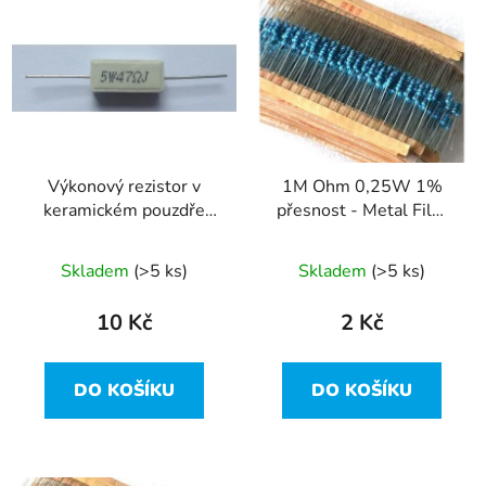
ý
r
p
o
i
d
s
u
p
k
r
t
Výkonový rezistor v
1M Ohm 0,25W 1%
o
ů
keramickém pouzdře
přesnost - Metal Film
d
5W 47 ohm 5%
Resistor
u
Skladem
(>5 ks)
Skladem
(>5 ks)
k
t
10 Kč
2 Kč
ů
DO KOŠÍKU
DO KOŠÍKU