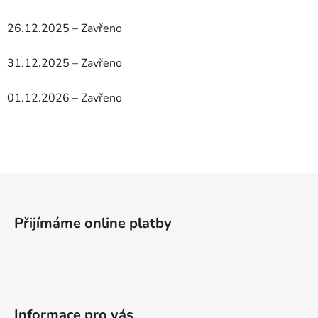
26.12.2025 – Zavřeno
31.12.2025 – Zavřeno
01.12.2026 – Zavřeno
Z
á
p
Přijímáme online platby
a
t
í
Informace pro vás