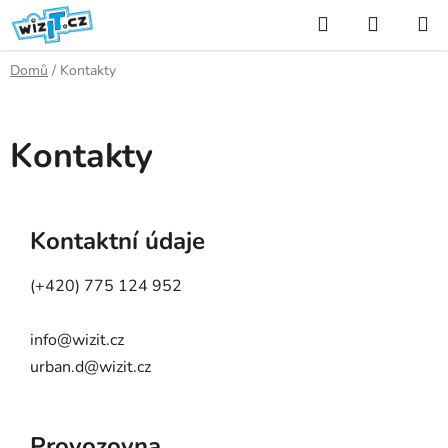
Přejít
Hledat
NÁKUP
na
KOŠÍK
obsah
Domů
/
Kontakty
Kontakty
Kontaktní údaje
(+420) 775 124 952
info@wizit.cz
urban.d@wizit.cz
Provozovna