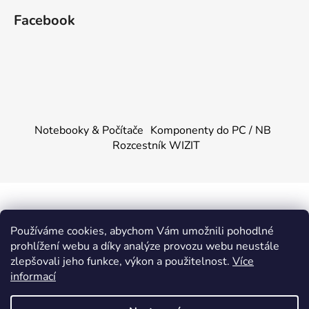
Facebook
Notebooky & Počítače
Komponenty do PC / NB
Rozcestník WIZIT
Vytvořil Shoptet
&
PekneWeby
Používáme cookies, abychom Vám umožnili pohodlné
Copyright 2026
KOMPONENTY.NET / WIZIT.EU
.
prohlížení webu a díky analýze provozu webu neustále
Všechna práva vyhrazena.
|
Obchodní podmínky
|
Ochrana
zlepšovali jeho funkce, výkon a použitelnost.
Více
osobních údajů
informací
Provozovatel e-shopu: Dalibor Urban, IČ: 88355144,