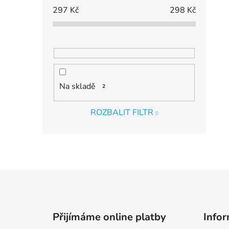
297
Kč
298
Kč
Na skladě
2
ROZBALIT FILTR
Z
á
p
Přijímáme online platby
Infor
a