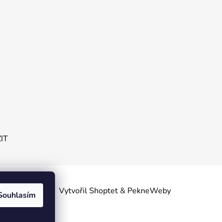
ZIT
obních
Vytvořil Shoptet
&
PekneWeby
Souhlasím