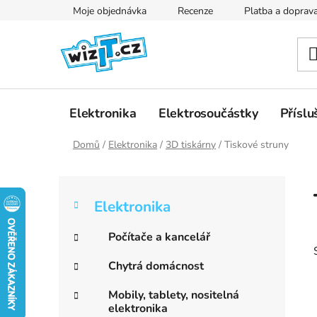
Přejít
Moje objednávka
Recenze
Platba a doprav
na
obsah
Elektronika
Elektrosoučástky
Příslu
Domů
/
Elektronika
/
3D tiskárny
/
Tiskové struny
P
K
Přeskočit
o
Elektronika
a
kategorie
s
t
t
Počítače a kancelář
e
r
g
Chytrá domácnost
a
o
r
n
Mobily, tablety, nositelná
i
elektronika
n