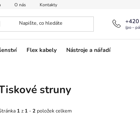
a
O nás
Kontakty
+420
(po – pá
šenství
Flex kabely
Nástroje a nářadí
Tiskové struny
Stránka
1
z
1
-
2
položek celkem
V
ý