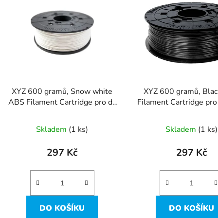
p
s
p
r
o
d
XYZ 600 gramů, Snow white
XYZ 600 gramů, Bla
u
ABS Filament Cartridge pro da
Filament Cartridge pro
k
Vinci Super, Jr. Pro x+
Super, Jr. Pro x
t
Skladem
(1 ks)
Skladem
(1 ks)
ů
297 Kč
297 Kč
DO KOŠÍKU
DO KOŠÍKU