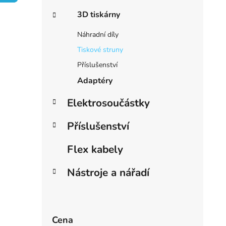
e
í
3D tiskárny
i
p
a
Náhradní díly
n
Tiskové struny
e
Příslušenství
l
Adaptéry
Elektrosoučástky
Příslušenství
Flex kabely
Nástroje a nářadí
Cena