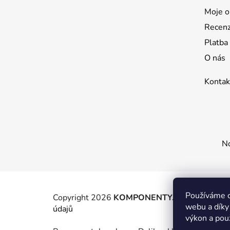
t
Moje o
í
Recen
Platba
O nás
Kontak
No
Používáme c
Copyright 2026
KOMPONENTY.NET / WIZIT.E
webu a díky
údajů
výkon a pou