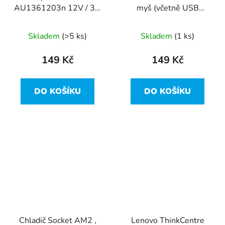
AU1361203n 12V / 3A
myš (včetně USB
/ 36W
donglu)
Skladem
(>5 ks)
Skladem
(1 ks)
149 Kč
149 Kč
DO KOŠÍKU
DO KOŠÍKU
Chladič Socket AM2 ,
Lenovo ThinkCentre