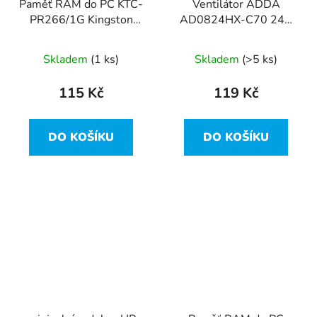
Paměť RAM do PC KTC-
Ventilátor ADDA
PR266/1G Kingston
AD0824HX-C70 24V
1GB PC2100 266 MHz
0.15A 80mm + filtr
CL2.5
Skladem
(1 ks)
Skladem
(>5 ks)
115 Kč
119 Kč
DO KOŠÍKU
DO KOŠÍKU