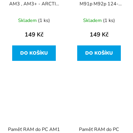
AM3 , AM3+ - ARCTIC
M91p M92p 124-
Alpine 64 Pro Rev.2
LNVH-M00000327-
200 1B31ALY00
Skladem
(1 ks)
Skladem
(1 ks)
149 Kč
149 Kč
DO KOŠÍKU
DO KOŠÍKU
Paměť RAM do PC AM1
Paměť RAM do PC