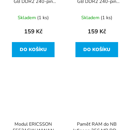
GB DDR2 240-pin
GB DDR2 240-pin
800Mhz CL6 VDATA -
800Mhz
VD2U800B2G6-B
HYMP125U64CP8-S6
Skladem
(1 ks)
Skladem
(1 ks)
AB
159 Kč
159 Kč
DO KOŠÍKU
DO KOŠÍKU
Modul ERICSSON
Paměť RAM do NB