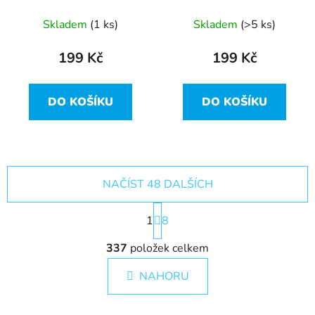
65W 1900 RPM AMD
poškozeno USB-C
712-000071REVB
Skladem
(1 ks)
Skladem
(>5 ks)
199 Kč
199 Kč
DO KOŠÍKU
DO KOŠÍKU
NAČÍST 48 DALŠÍCH
S
1
t
8
r
O
á
337
položek celkem
v
n
l
k
NAHORU
á
o
d
v
a
á