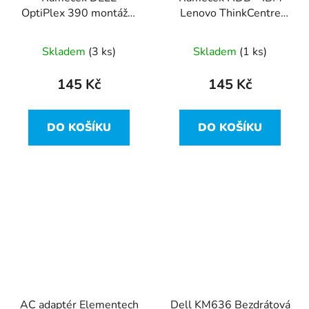
OptiPlex 390 montážní
Lenovo ThinkCentre
rámeček 3.5"
M58p 124-LNVH-
1B31DQQ00
M00000030-100B7
Skladem
(3 ks)
Skladem
(1 ks)
145 Kč
145 Kč
DO KOŠÍKU
DO KOŠÍKU
AC adaptér Elementech
Dell KM636 Bezdrátová