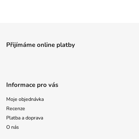
c
n
í
í
p
Z
r
v
á
k
p
Přijímáme online platby
y
a
v
t
ý
í
p
i
s
Informace pro vás
u
Moje objednávka
Recenze
Platba a doprava
O nás