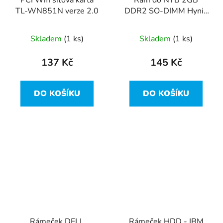
TL-WN851N verze 2.0
DDR2 SO-DIMM Hynix
800mhz
HYMP125S64CP8-S6
Skladem
(1 ks)
Skladem
(1 ks)
137 Kč
145 Kč
DO KOŠÍKU
DO KOŠÍKU
Rámeček DELL
Rámeček HDD - IBM