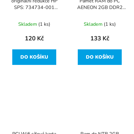
originalní redukce HP
Paměť RAM do PC
SPS: 734734-001
AENEON 2GB DDR2
4,5mm - 7,4mm
667 Mhz CL5 -
AET860UD00-30D
Skladem
(1 ks)
Skladem
(1 ks)
120 Kč
133 Kč
DO KOŠÍKU
DO KOŠÍKU
PCI Wifi síťová karta
Ram do NTB 2GB