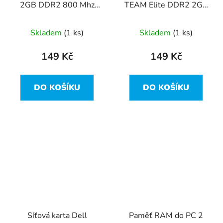
2GB DDR2 800 Mhz
TEAM Elite DDR2 2GB
P/N:73G21BF.000
800MHz CL6
TED24GM800C6DC01
Skladem
(1 ks)
Skladem
(1 ks)
149 Kč
149 Kč
DO KOŠÍKU
DO KOŠÍKU
Síťová karta Dell
Paměť RAM do PC 2