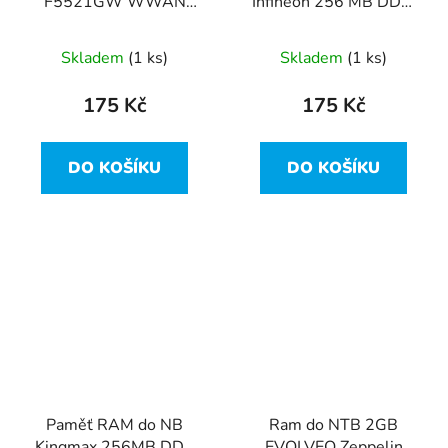
F5521GW WWAN
Infineon 256 MB DDR,
GPS Mini PCI-E 3G
333Mhz, CL2,5,
WCDMA - HP Probook
HYS64D32020HDL-6-
Skladem
(1 ks)
Skladem
(1 ks)
C
175 Kč
175 Kč
DO KOŠÍKU
DO KOŠÍKU
Paměť RAM do NB
Ram do NTB 2GB
Kingmax 256MB DDR
EVOLVEO Zeppelin