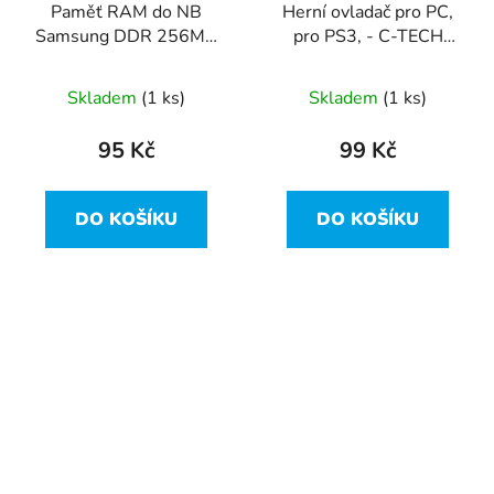
Paměť RAM do NB
Herní ovladač pro PC,
Samsung DDR 256MB
pro PS3, - C-TECH
PC2700 CL2.5 -
Callon (GP-05)
M470L3224FT0-CB3
Skladem
(1 ks)
Skladem
(1 ks)
95 Kč
99 Kč
DO KOŠÍKU
DO KOŠÍKU