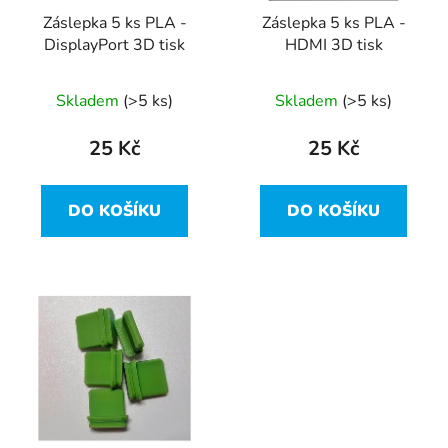
r
t
Záslepka 5 ks PLA -
Záslepka 5 ks PLA -
o
ů
DisplayPort 3D tisk
HDMI 3D tisk
d
u
Skladem
(>5 ks)
Skladem
(>5 ks)
k
t
25 Kč
25 Kč
ů
DO KOŠÍKU
DO KOŠÍKU