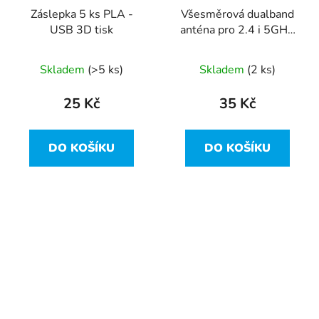
Záslepka 5 ks PLA -
Všesměrová dualband
USB 3D tisk
anténa pro 2.4 i 5GHz,
zisk 5dB, konektor
RSMA
Skladem
(>5 ks)
Skladem
(2 ks)
25 Kč
35 Kč
DO KOŠÍKU
DO KOŠÍKU