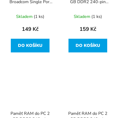
Broadcom Single Port
GB DDR2 240-pin
PCIe 1 Gbps - 0D765K
800Mhz CL5 Buffalo
LOW profil
D2U800C-2G-BJ
Skladem
(1 ks)
Skladem
(1 ks)
149 Kč
159 Kč
DO KOŠÍKU
DO KOŠÍKU
Paměť RAM do PC 2
Paměť RAM do PC 2