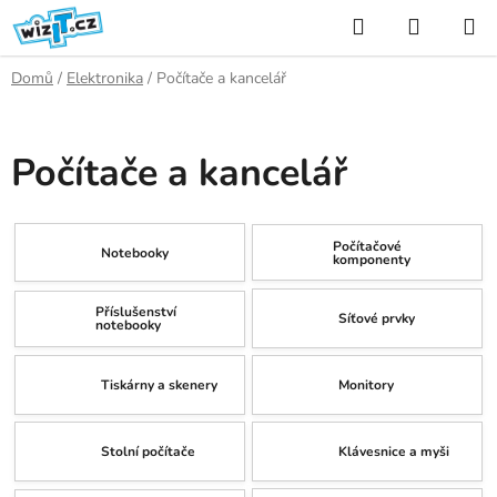
Přejít
Hledat
NÁKUP
na
KOŠÍK
obsah
Domů
/
Elektronika
/
Počítače a kancelář
Počítače a kancelář
Počítačové
Notebooky
komponenty
Příslušenství
Síťové prvky
notebooky
Tiskárny a skenery
Monitory
Stolní počítače
Klávesnice a myši