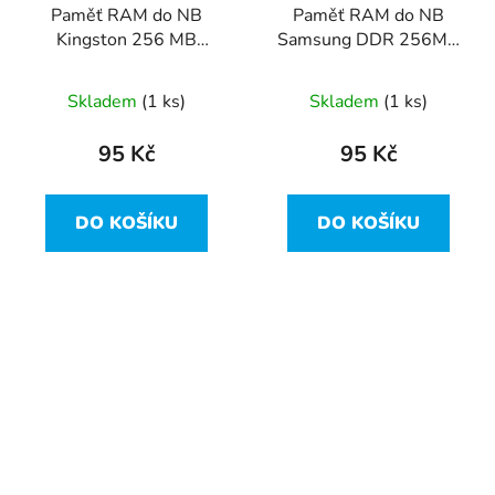
Paměť RAM do NB
Paměť RAM do NB
Kingston 256 MB
Samsung DDR 256MB
PC2700 DDR-333 MHz
PC2100 CL2.5 -
- KTM-TP9828/256
M470L3224FTO-CB0
Skladem
(1 ks)
Skladem
(1 ks)
95 Kč
95 Kč
DO KOŠÍKU
DO KOŠÍKU