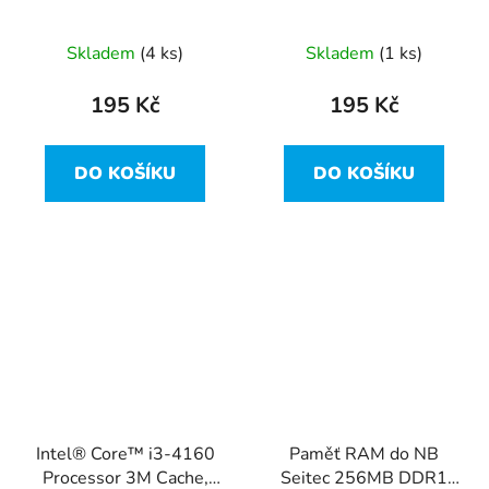
1,5A 18.0W 5,5mm x
250GB, 2,5", 5400rpm,
2,5mm
8MB, SATAII
Skladem
(4 ks)
Skladem
(1 ks)
195 Kč
195 Kč
DO KOŠÍKU
DO KOŠÍKU
Intel® Core™ i3-4160
Paměť RAM do NB
Processor 3M Cache,
Seitec 256MB DDR1