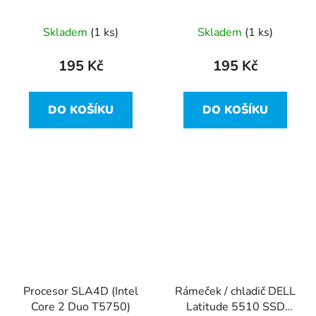
3.60 GHz, SR1PK,
SO-DIMM PC2100
1150
266MHz CL2.5
Skladem
(1 ks)
Skladem
(1 ks)
195 Kč
195 Kč
DO KOŠÍKU
DO KOŠÍKU
Procesor SLA4D (Intel
Rámeček / chladič DELL
Core 2 Duo T5750)
Latitude 5510 SSD