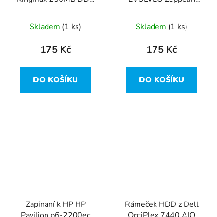
400Mhz - MSXB62D-
SODIMM DDR2 2GB
38KT4
800MHz CL6
Skladem
(1 ks)
Skladem
(1 ks)
175 Kč
175 Kč
DO KOŠÍKU
DO KOŠÍKU
Zapínaní k HP HP
Rámeček HDD z Dell
Pavilion p6-2200ec
OptiPlex 7440 AIO