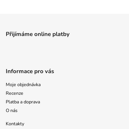
á
d
a
Z
c
á
í
p
p
Přijímáme online platby
a
r
v
t
k
í
y
v
Informace pro vás
ý
p
i
Moje objednávka
s
Recenze
u
Platba a doprava
O nás
Kontakty