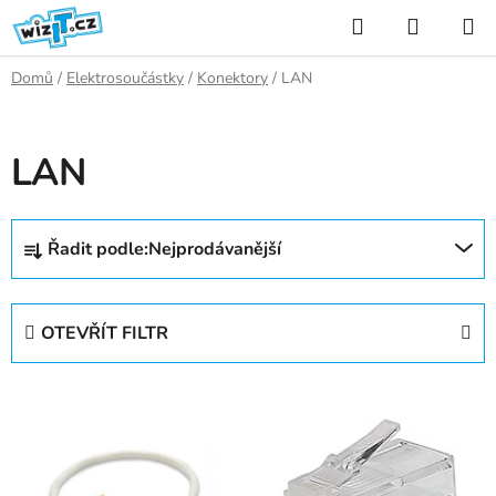
Přejít
Hledat
NÁKUP
na
KOŠÍK
obsah
Domů
/
Elektrosoučástky
/
Konektory
/
LAN
LAN
Ř
Řadit podle:
Nejprodávanější
a
z
e
OTEVŘÍT FILTR
n
í
V
p
ý
r
p
o
i
d