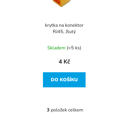
krytka na konektor
RJ45, žlutý
Skladem
(>5 ks)
4 Kč
DO KOŠÍKU
3
položek celkem
O
v
l