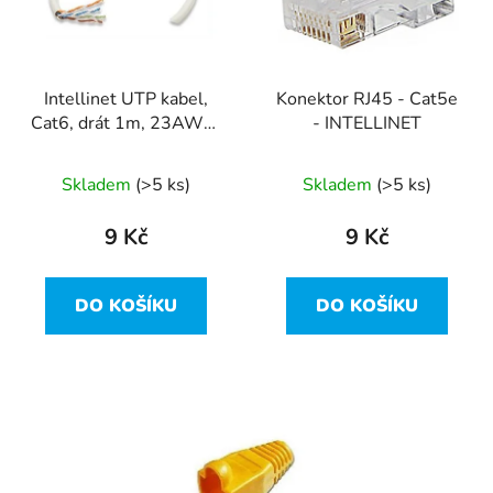
s
u
p
k
r
t
Intellinet UTP kabel,
Konektor RJ45 - Cat5e
o
ů
Cat6, drát 1m, 23AWG,
- INTELLINET
d
materiál CCA, šedý
u
Skladem
(>5 ks)
Skladem
(>5 ks)
k
t
9 Kč
9 Kč
ů
DO KOŠÍKU
DO KOŠÍKU