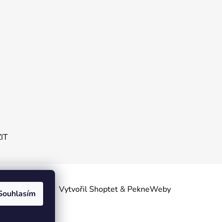
ZIT
obních
Vytvořil Shoptet
&
PekneWeby
Souhlasím