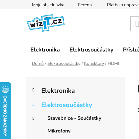
Přejít
Moje objednávka
Recenze
Platba a doprav
na
obsah
Elektronika
Elektrosoučástky
Příslu
Domů
/
Elektrosoučástky
/
Konektory
/
HDMI
P
K
Přeskočit
o
Elektronika
a
kategorie
s
t
t
Elektrosoučástky
e
r
g
Stavebnice - Součástky
a
o
r
n
Mikrofony
i
n