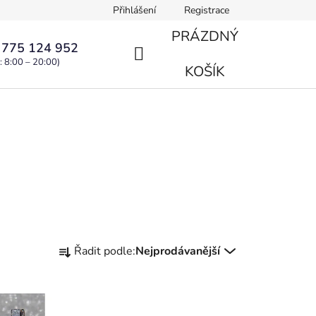
Přihlášení
Registrace
PRÁZDNÝ
 775 124 952
: 8:00 – 20:00)
NÁKUPNÍ
KOŠÍK
KOŠÍK
Ř
Řadit podle:
Nejprodávanější
a
z
e
n