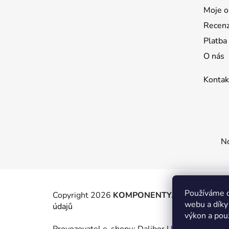
t
Moje o
í
Recen
Platba
O nás
Kontak
No
Používáme c
Copyright 2026
KOMPONENTY.NET / WIZIT.E
webu a díky
údajů
výkon a pou