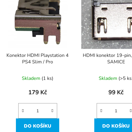
p
s
p
r
o
d
Konektor HDMI Playstation 4
HDMI konektor 19-pin
u
PS4 Slim / Pro
SAMICE
k
t
Skladem
(1 ks)
Skladem
(>5 ks
ů
179 Kč
99 Kč
DO KOŠÍKU
DO KOŠÍKU