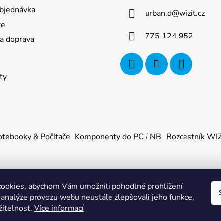
bjednávka
urban.d
@
wizit.cz
ze
775 124 952
 a doprava
ty
tebooky & Počítače
Komponenty do PC / NB
Rozcestník WI
ookies, abychom Vám umožnili pohodlné prohlížení
U
. Všechna práva vyhrazena.
|
Obchodní podmínky
|
Ochrana os
 analýze provozu webu neustále zlepšovali jeho funkce,
žitelnost.
Více informací