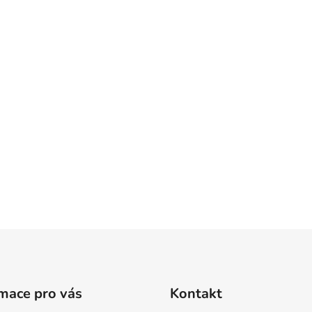
u
mace pro vás
Kontakt