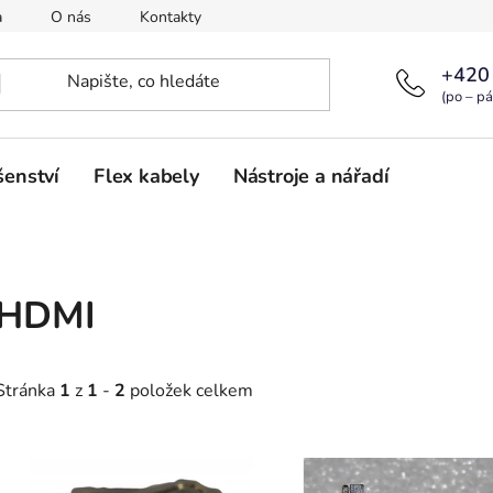
a
O nás
Kontakty
+420
(po – pá
šenství
Flex kabely
Nástroje a nářadí
HDMI
Stránka
1
z
1
-
2
položek celkem
V
ý