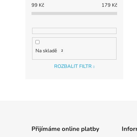
99
Kč
179
Kč
Na skladě
2
ROZBALIT FILTR
Z
á
p
Přijímáme online platby
Infor
a