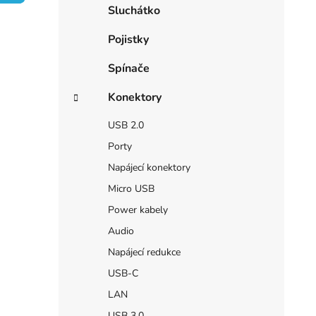
e
Sluchátko
í
i
p
Pojistky
a
n
Spínače
e
Konektory
l
USB 2.0
Porty
Napájecí konektory
Micro USB
Power kabely
Audio
Napájecí redukce
USB-C
LAN
USB 3.0