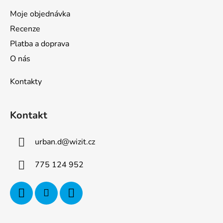
p
i
Moje objednávka
s
Recenze
u
Platba a doprava
O nás
Kontakty
Kontakt
urban.d
@
wizit.cz
775 124 952