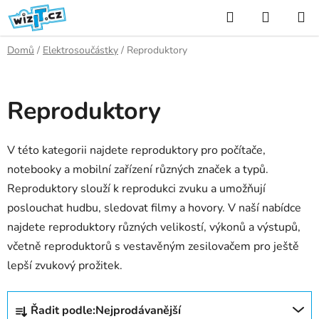
Přejít
Hledat
NÁKUP
na
KOŠÍK
obsah
Domů
/
Elektrosoučástky
/
Reproduktory
Reproduktory
V této kategorii najdete reproduktory pro počítače,
notebooky a mobilní zařízení různých značek a typů.
Reproduktory slouží k reprodukci zvuku a umožňují
poslouchat hudbu, sledovat filmy a hovory. V naší nabídce
najdete reproduktory různých velikostí, výkonů a výstupů,
včetně reproduktorů s vestavěným zesilovačem pro ještě
lepší zvukový prožitek.
Ř
Řadit podle:
Nejprodávanější
a