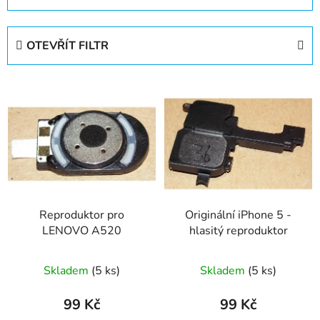
z
e
OTEVŘÍT FILTR
n
í
V
p
ý
r
p
o
i
d
s
u
p
k
r
t
Reproduktor pro
Originální iPhone 5 -
o
ů
LENOVO A520
hlasitý reproduktor
d
u
Skladem
(5 ks)
Skladem
(5 ks)
k
t
99 Kč
99 Kč
ů