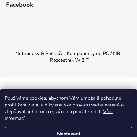
Facebook
Notebooky & Počítače
Komponenty do PC / NB
Rozcestník WIZIT
Vytvořil Shoptet
&
PekneWeby
Používáme cookies, abychom Vám umožnili pohodlné
Copyright 2026
KOMPONENTY.NET / WIZIT.EU
.
prohlížení webu a díky analýze provozu webu neustále
Všechna práva vyhrazena.
|
Obchodní podmínky
|
Ochrana
zlepšovali jeho funkce, výkon a použitelnost.
Více
osobních údajů
informací
Provozovatel e-shopu: Dalibor Urban, IČ: 88355144,
DIČ: CZ88355144, se sídlem Adámkova 1448, 53901
Nastavení