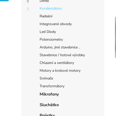
e
Diody
í
Kondenzátory
p
Radialní
a
n
Integrované obvody
i
e
Led Diody
l
Potenciometry
Arduino, jiné stavebnice ..
Stavebnice / hotové výrobky
Chlazení a ventilátory
Motory a krokové motory
Snímače
Transformátory
Mikrofony
Sluchátko
Pojistky