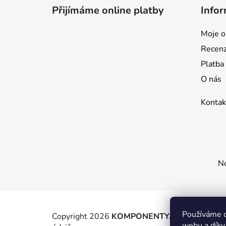
p
Přijímáme online platby
Infor
a
t
Moje o
í
Recen
Platba
O nás
Kontak
No
Používáme c
Copyright 2026
KOMPONENTY.NET / WIZIT.E
webu a díky