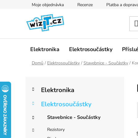
Přejít
Moje objednávka
Recenze
Platba a doprav
na
obsah
Elektronika
Elektrosoučástky
Příslu
Domů
/
Elektrosoučástky
/
Stavebnice - Součástky
/
Ko
P
K
Přeskočit
o
Elektronika
a
kategorie
s
t
t
Elektrosoučástky
e
r
g
Stavebnice - Součástky
a
o
r
n
Rezistory
i
n