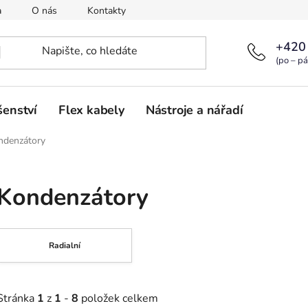
a
O nás
Kontakty
+420
(po – pá
šenství
Flex kabely
Nástroje a nářadí
ndenzátory
Kondenzátory
Radialní
Stránka
1
z
1
-
8
položek celkem