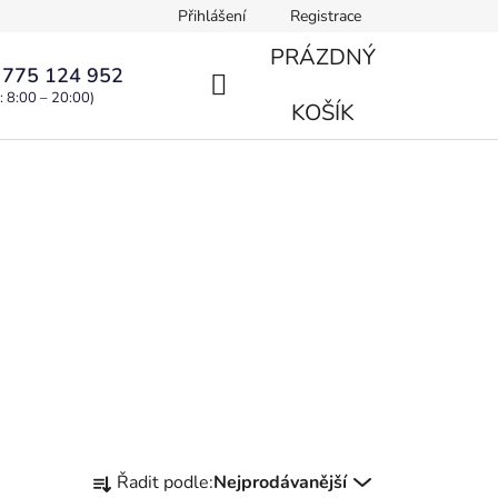
Přihlášení
Registrace
PRÁZDNÝ
 775 124 952
: 8:00 – 20:00)
NÁKUPNÍ
KOŠÍK
KOŠÍK
Ř
Řadit podle:
Nejprodávanější
a