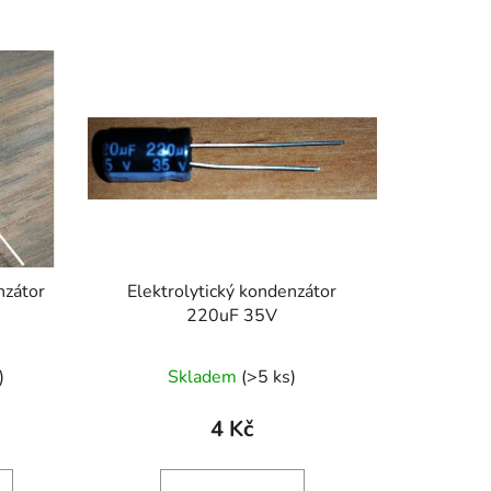
z
e
n
í
p
r
o
d
u
k
nzátor
Elektrolytický kondenzátor
t
220uF 35V
ů
)
Skladem
(>5 ks)
4 Kč