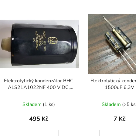
V
ý
p
s
p
r
o
d
Elektrolytický kondenzátor BHC
Elektrolytický konde
u
ALS21A1022NF 400 V DC,
1500uF 6,3V
k
2200 µF
t
Skladem
(1 ks)
Skladem
(>5 ks
ů
495 Kč
7 Kč