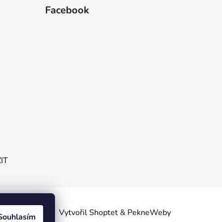
Facebook
ZIT
obních
Vytvořil Shoptet
&
PekneWeby
Souhlasím