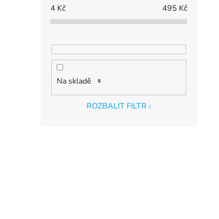
4
Kč
495
Kč
Na skladě
8
ROZBALIT FILTR