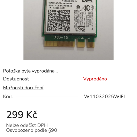
5
hvězdiček.
Položka byla vyprodána…
Dostupnost
Vyprodáno
Možnosti doručení
Kód:
W11032025WIFI
299 Kč
Nelze odečíst DPH
Osvobozeno podle §90