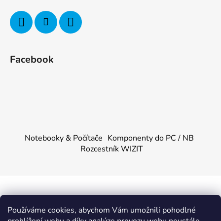
Facebook
Notebooky & Počítače
Komponenty do PC / NB
Rozcestník WIZIT
Vytvořil Shoptet
&
PekneWeby
Používáme cookies, abychom Vám umožnili pohodlné
Copyright 2026
KOMPONENTY.NET / WIZIT.EU
.