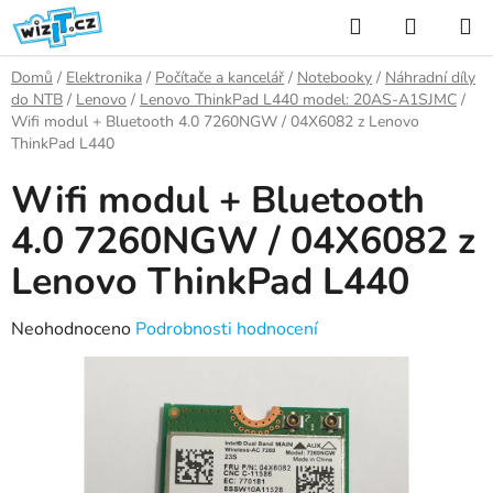
Přejít
Hledat
NÁKUP
na
KOŠÍK
obsah
Domů
/
Elektronika
/
Počítače a kancelář
/
Notebooky
/
Náhradní díly
do NTB
/
Lenovo
/
Lenovo ThinkPad L440 model: 20AS-A1SJMC
/
Wifi modul + Bluetooth 4.0 7260NGW / 04X6082 z Lenovo
ThinkPad L440
Wifi modul + Bluetooth
4.0 7260NGW / 04X6082 z
Lenovo ThinkPad L440
Průměrné
Neohodnoceno
Podrobnosti hodnocení
hodnocení
produktu
je
0,0
z