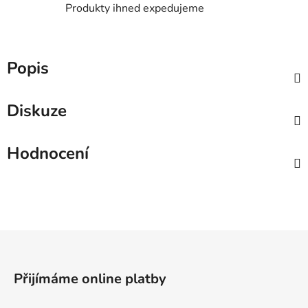
Produkty ihned expedujeme
Popis
Diskuze
Hodnocení
Z
á
p
Přijímáme online platby
a