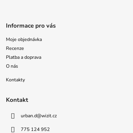
t
í
Informace pro vás
Moje objednávka
Recenze
Platba a doprava
O nás
Kontakty
Kontakt
urban.d
@
wizit.cz
775 124 952