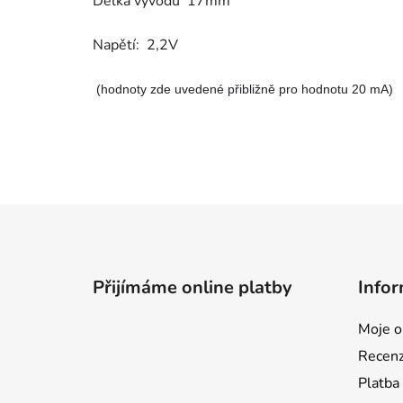
Délka vývodů 17mm
Napětí: 2,2V
(hodnoty zde uvedené přibližně pro hodnotu 20 mA)
Z
á
p
Přijímáme online platby
Infor
a
t
Moje o
í
Recen
Platba