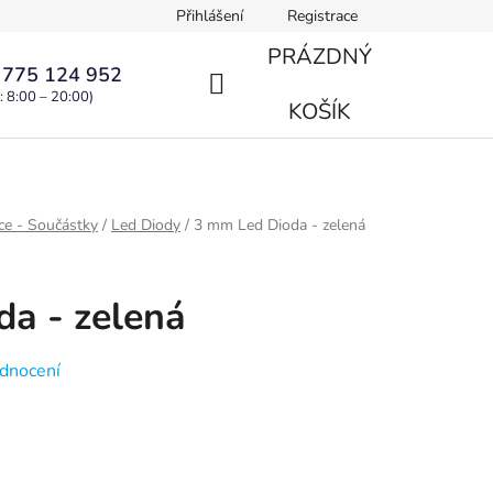
Přihlášení
Registrace
PRÁZDNÝ
 775 124 952
: 8:00 – 20:00)
NÁKUPNÍ
KOŠÍK
KOŠÍK
ce - Součástky
/
Led Diody
/
3 mm Led Dioda - zelená
a - zelená
dnocení