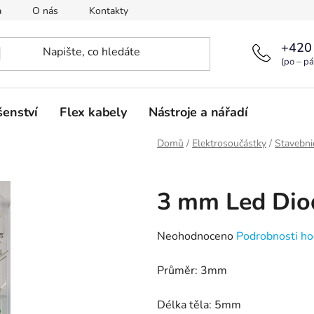
a
O nás
Kontakty
+420
(po – pá
šenství
Flex kabely
Nástroje a nářadí
Domů
/
Elektrosoučástky
/
Stavebni
3 mm Led Diod
Průměrné
Neohodnoceno
Podrobnosti ho
hodnocení
Průměr: 3mm
produktu
je
Délka těla: 5mm
0,0