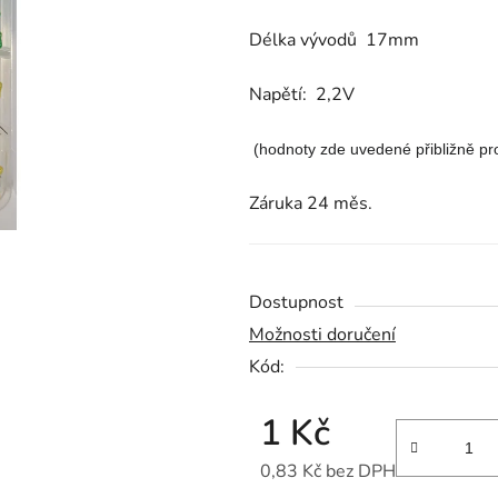
z
Délka vývodů 17mm
5
hvězdiček.
Napětí: 2,2V
(hodnoty zde uvedené přibližně p
Záruka 24 měs.
Dostupnost
Možnosti doručení
Kód:
1 Kč
0,83 Kč bez DPH
Měrná cena: