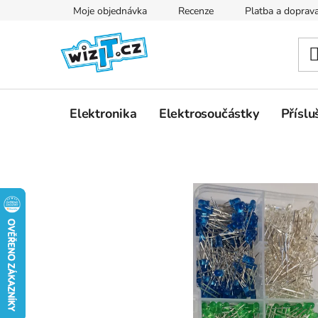
Přejít
Moje objednávka
Recenze
Platba a doprav
na
obsah
Elektronika
Elektrosoučástky
Příslu