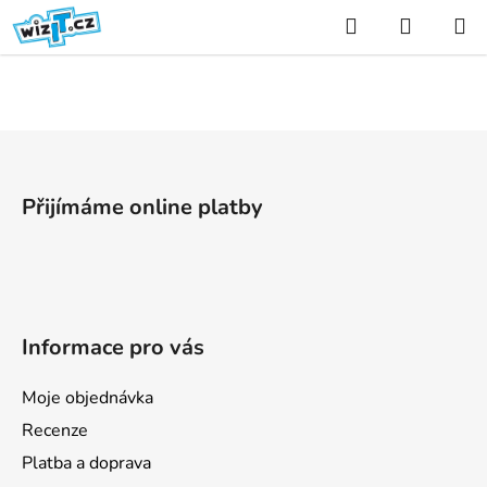
Přejít
Hledat
NÁKUP
na
KOŠÍK
obsah
Z
á
p
Přijímáme online platby
a
t
í
Informace pro vás
Moje objednávka
Recenze
Platba a doprava