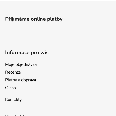
Z
á
p
Přijímáme online platby
a
t
í
Informace pro vás
Moje objednávka
Recenze
Platba a doprava
O nás
Kontakty