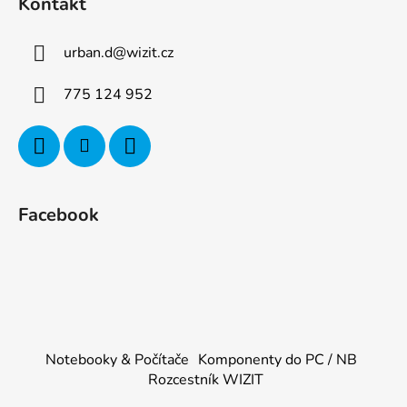
Kontakt
urban.d
@
wizit.cz
775 124 952
Facebook
Notebooky & Počítače
Komponenty do PC / NB
Rozcestník WIZIT