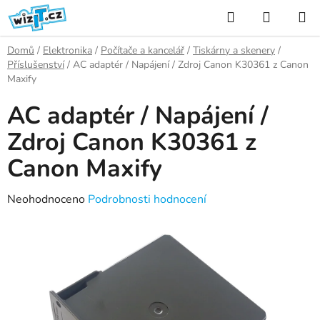
Přejít
Hledat
NÁKUP
na
KOŠÍK
obsah
Domů
/
Elektronika
/
Počítače a kancelář
/
Tiskárny a skenery
/
Příslušenství
/
AC adaptér / Napájení / Zdroj Canon K30361 z Canon
Maxify
AC adaptér / Napájení /
Zdroj Canon K30361 z
Canon Maxify
Průměrné
Neohodnoceno
Podrobnosti hodnocení
hodnocení
produktu
je
0,0
z
5