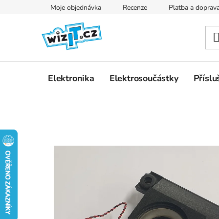
Přejít
Moje objednávka
Recenze
Platba a doprav
na
obsah
Elektronika
Elektrosoučástky
Příslu