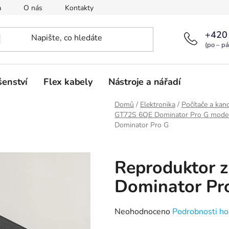
a
O nás
Kontakty
+420
(po – pá
šenství
Flex kabely
Nástroje a nářadí
Domů
/
Elektronika
/
Počítače a kanc
GT72S 6QE Dominator Pro G mode
Dominator Pro G
Reproduktor 
Dominator Pr
Průměrné
Neohodnoceno
Podrobnosti ho
hodnocení