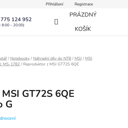
Přihlášení
Registrace
PRÁZDNÝ
 775 124 952
: 8:00 – 20:00)
NÁKUPNÍ
KOŠÍK
KOŠÍK
elář
/
Notebooky
/
Náhradní díly do NTB
/
MSI
/
MSI
l: MS-1782
/
Reproduktor z MSI GT72S 6QE
z MSI GT72S 6QE
o G
dnocení