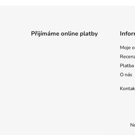
Z
á
p
Přijímáme online platby
Infor
a
t
Moje o
í
Recen
Platba
O nás
Kontak
No