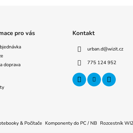
mace pro vás
Kontakt
bjednávka
urban.d
@
wizit.cz
ze
775 124 952
 a doprava
ty
tebooky & Počítače
Komponenty do PC / NB
Rozcestník WI