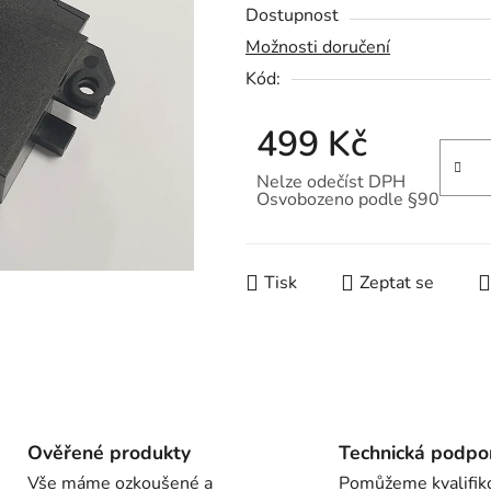
Dostupnost
produktu
Možnosti doručení
je
Kód:
0,0
z
499 Kč
5
hvězdiček.
Nelze odečíst DPH
Osvobozeno podle §90
Měrná cena:
Tisk
Zeptat se
Ověřené produkty
Technická podpo
Vše máme ozkoušené a
Pomůžeme kvalifik