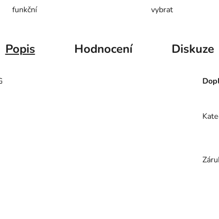
funkční
vybrat
Popis
Hodnocení
Diskuze
G
Dopl
Kate
Záru