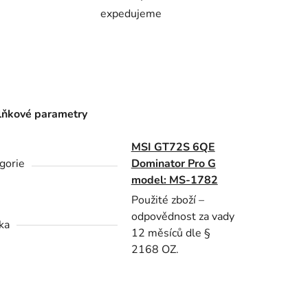
expedujeme
ňkové parametry
MSI GT72S 6QE
gorie
Dominator Pro G
model: MS-1782
Použité zboží –
odpovědnost za vady
ka
12 měsíců dle §
2168 OZ.