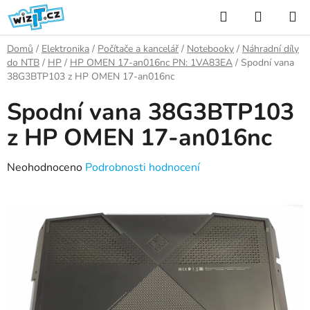
Přejít
Hledat
NÁKUP
na
KOŠÍK
obsah
Domů
/
Elektronika
/
Počítače a kancelář
/
Notebooky
/
Náhradní díly
do NTB
/
HP
/
HP OMEN 17-an016nc PN: 1VA83EA
/
Spodní vana
38G3BTP103 z HP OMEN 17-an016nc
Spodní vana 38G3BTP103
z HP OMEN 17-an016nc
Průměrné
Neohodnoceno
Podrobnosti hodnocení
hodnocení
produktu
je
0,0
z
5
hvězdiček.