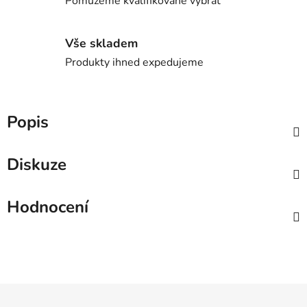
Pomůžeme kvalifikovaně vybrat
Vše skladem
Produkty ihned expedujeme
Popis
Diskuze
Hodnocení
Z