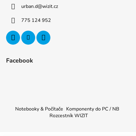
urban.d
@
wizit.cz
775 124 952
Facebook
Notebooky & Počítače
Komponenty do PC / NB
Rozcestník WIZIT