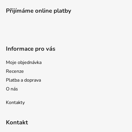
á
p
Přijímáme online platby
a
t
í
Informace pro vás
Moje objednávka
Recenze
Platba a doprava
O nás
Kontakty
Kontakt