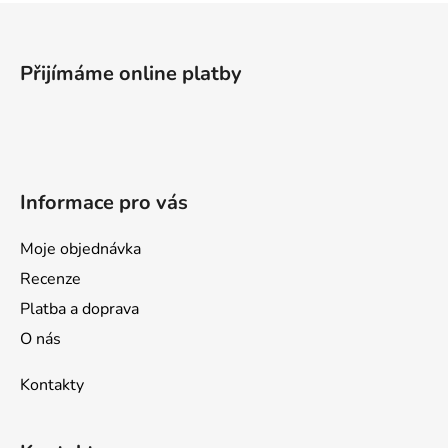
Z
á
p
Přijímáme online platby
a
t
í
Informace pro vás
Moje objednávka
Recenze
Platba a doprava
O nás
Kontakty