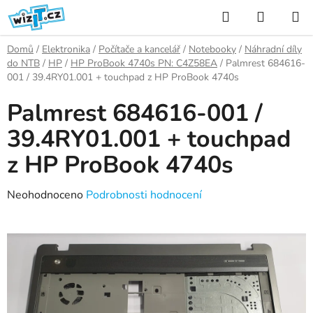
Přejít
Hledat
NÁKUP
na
KOŠÍK
obsah
Domů
/
Elektronika
/
Počítače a kancelář
/
Notebooky
/
Náhradní díly
do NTB
/
HP
/
HP ProBook 4740s PN: C4Z58EA
/
Palmrest 684616-
001 / 39.4RY01.001 + touchpad z HP ProBook 4740s
Palmrest 684616-001 /
39.4RY01.001 + touchpad
z HP ProBook 4740s
Průměrné
Neohodnoceno
Podrobnosti hodnocení
hodnocení
produktu
je
0,0
z
5