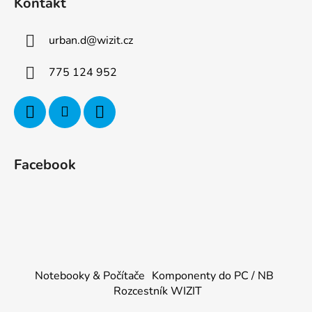
Kontakt
urban.d
@
wizit.cz
775 124 952
Facebook
Notebooky & Počítače
Komponenty do PC / NB
Rozcestník WIZIT