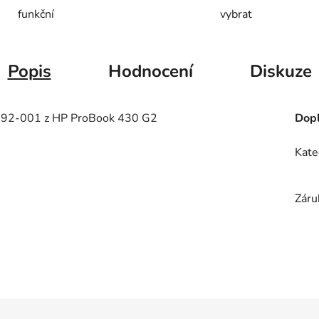
funkční
vybrat
Popis
Hodnocení
Diskuze
8192-001 z HP ProBook 430 G2
Dopl
Kate
Záru