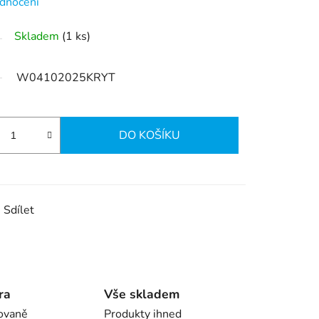
dnocení
Skladem
(1 ks)
W04102025KRYT
DO KOŠÍKU
Sdílet
ra
Vše skladem
ovaně
Produkty ihned