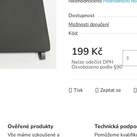
Průměrné
Neohodnoceno
Podrobnosti ho
hodnocení
Dostupnost
produktu
Možnosti doručení
je
Kód:
0,0
z
199 Kč
5
hvězdiček.
Nelze odečíst DPH
Osvobozeno podle §90
Měrná cena:
Tisk
Zeptat se
Ověřené produkty
Technická podpo
Vše máme ozkoušené a
Pomůžeme kvalifik