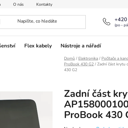
a
O nás
Kontakty
+420
(po – pá
šenství
Flex kabely
Nástroje a nářadí
Domů
/
Elektronika
/
Počítače a kanc
ProBook 430 G2
/
Zadní část kryt
430 G2
Zadní část kry
AP158000100 
ProBook 430 