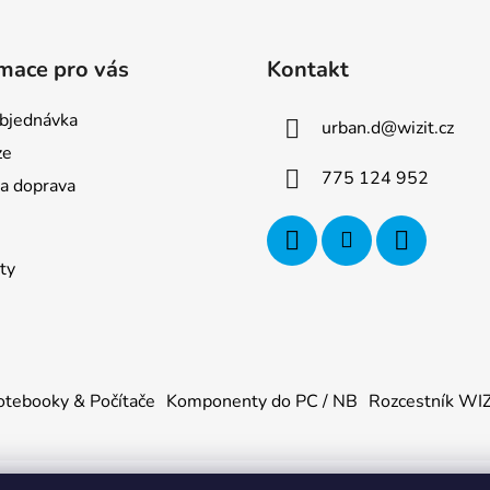
mace pro vás
Kontakt
bjednávka
urban.d
@
wizit.cz
ze
775 124 952
 a doprava
ty
tebooky & Počítače
Komponenty do PC / NB
Rozcestník WI