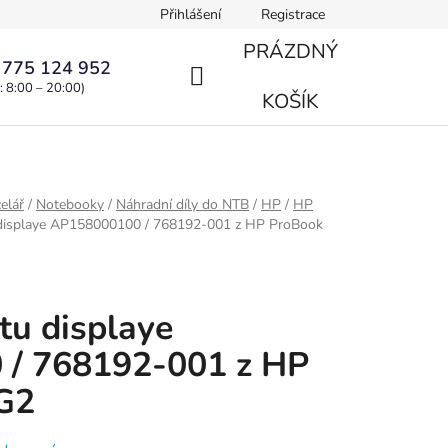
Přihlášení
Registrace
PRÁZDNÝ
 775 124 952
: 8:00 – 20:00)
NÁKUPNÍ
KOŠÍK
KOŠÍK
elář
/
Notebooky
/
Náhradní díly do NTB
/
HP
/
HP
u displaye AP158000100 / 768192-001 z HP ProBook
tu displaye
/ 768192-001 z HP
G2