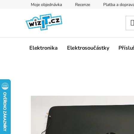
Přejít
Moje objednávka
Recenze
Platba a doprav
na
obsah
Elektronika
Elektrosoučástky
Příslu