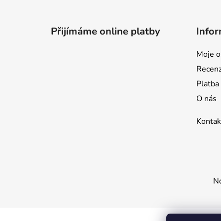
Z
á
p
Přijímáme online platby
Infor
a
t
Moje o
í
Recen
Platba
O nás
Kontak
No