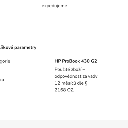
expedujeme
ňkové parametry
gorie
HP ProBook 430 G2
Použité zboží –
odpovědnost za vady
ka
12 měsíců dle §
2168 OZ.