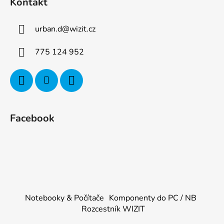
Kontakt
urban.d
@
wizit.cz
775 124 952
Facebook
Notebooky & Počítače
Komponenty do PC / NB
Rozcestník WIZIT