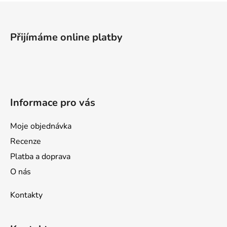
Z
á
p
Přijímáme online platby
a
t
í
Informace pro vás
Moje objednávka
Recenze
Platba a doprava
O nás
Kontakty