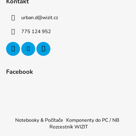
Kontakt
urban.d
@
wizit.cz
775 124 952
Facebook
Notebooky & Počítače
Komponenty do PC / NB
Rozcestník WIZIT