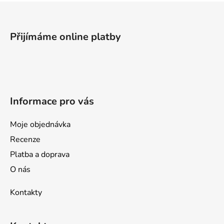
Z
á
p
Přijímáme online platby
a
t
í
Informace pro vás
Moje objednávka
Recenze
Platba a doprava
O nás
Kontakty