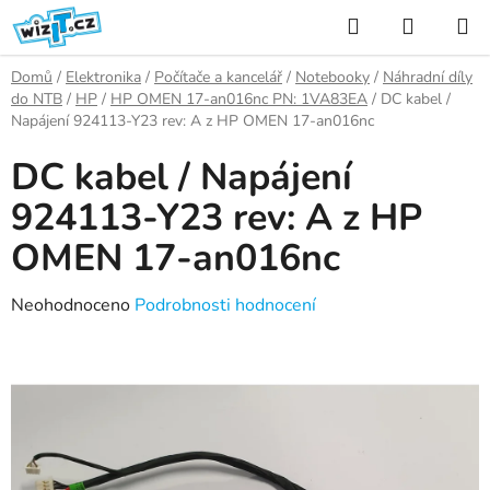
Přejít
Hledat
NÁKUP
na
KOŠÍK
obsah
Domů
/
Elektronika
/
Počítače a kancelář
/
Notebooky
/
Náhradní díly
do NTB
/
HP
/
HP OMEN 17-an016nc PN: 1VA83EA
/
DC kabel /
Napájení 924113-Y23 rev: A z HP OMEN 17-an016nc
DC kabel / Napájení
924113-Y23 rev: A z HP
OMEN 17-an016nc
Průměrné
Neohodnoceno
Podrobnosti hodnocení
hodnocení
produktu
je
0,0
z
5