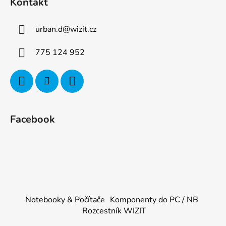
Kontakt
urban.d
@
wizit.cz
775 124 952
Facebook
Notebooky & Počítače
Komponenty do PC / NB
Rozcestník WIZIT