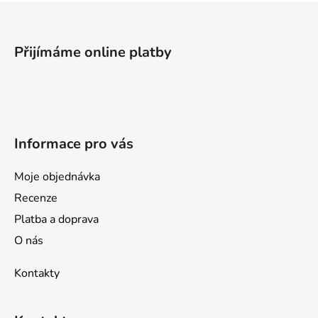
Z
á
p
Přijímáme online platby
a
t
í
Informace pro vás
Moje objednávka
Recenze
Platba a doprava
O nás
Kontakty