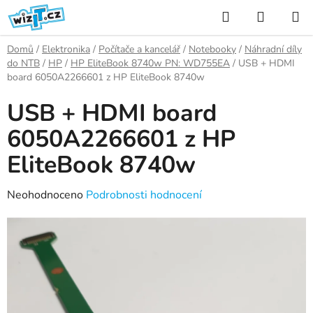
Přejít
Hledat
NÁKUP
na
KOŠÍK
obsah
Domů
/
Elektronika
/
Počítače a kancelář
/
Notebooky
/
Náhradní díly
do NTB
/
HP
/
HP EliteBook 8740w PN: WD755EA
/
USB + HDMI
board 6050A2266601 z HP EliteBook 8740w
USB + HDMI board
6050A2266601 z HP
EliteBook 8740w
Průměrné
Neohodnoceno
Podrobnosti hodnocení
hodnocení
produktu
je
0,0
z
5