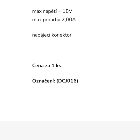
max napětí = 18V
max proud = 2,00A
napájecí konektor
Cena za 1 ks.
Označení: (DCJ016)
Z
á