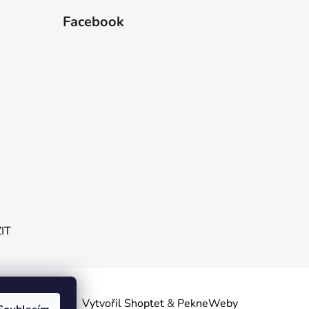
Facebook
ZIT
obních
Vytvořil Shoptet
&
PekneWeby