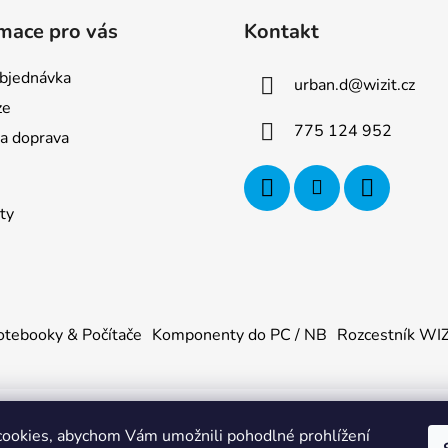
mace pro vás
Kontakt
bjednávka
urban.d
@
wizit.cz
ze
775 124 952
 a doprava
ty
tebooky & Počítače
Komponenty do PC / NB
Rozcestník WI
ookies, abychom Vám umožnili pohodlné prohlížení
U
. Všechna práva vyhrazena.
|
Obchodní podmínky
|
Ochrana os