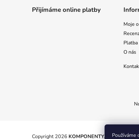
p
Přijímáme online platby
Infor
a
t
Moje o
í
Recen
Platba
O nás
Kontak
No
Používáme c
Copyright 2026
KOMPONENTY.NET / WIZIT.E