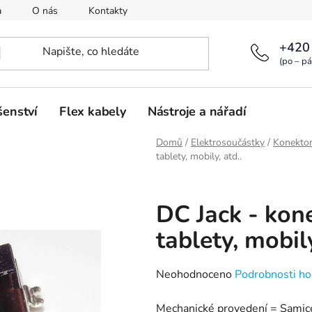
a
O nás
Kontakty
+420
(po – pá
šenství
Flex kabely
Nástroje a nářadí
Domů
/
Elektrosoučástky
/
Konekto
tablety, mobily, atd..
DC Jack - kon
tablety, mobily
Průměrné
Neohodnoceno
Podrobnosti ho
hodnocení
Mechanické provedení = Samic
produktu