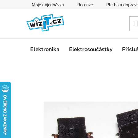
Přejít
Moje objednávka
Recenze
Platba a doprav
na
obsah
Elektronika
Elektrosoučástky
Příslu