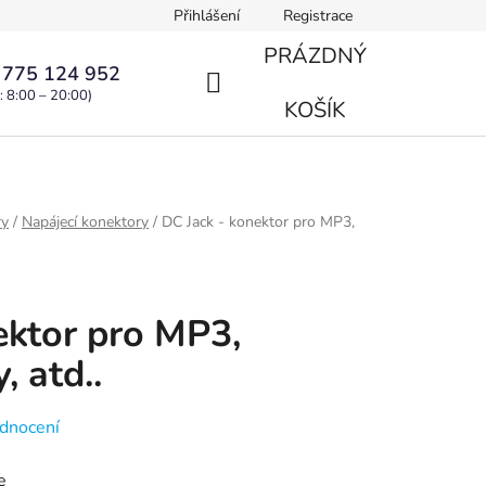
Přihlášení
Registrace
PRÁZDNÝ
 775 124 952
: 8:00 – 20:00)
NÁKUPNÍ
KOŠÍK
KOŠÍK
ry
/
Napájecí konektory
/
DC Jack - konektor pro MP3,
ektor pro MP3,
, atd..
dnocení
e