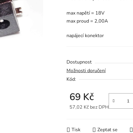
je
max napětí = 18V
0,0
max proud = 2,00A
z
5
napájecí konektor
hvězdiček.
Dostupnost
Možnosti doručení
Kód:
69 Kč
57,02 Kč bez DPH
Měrná cena:
Tisk
Zeptat se