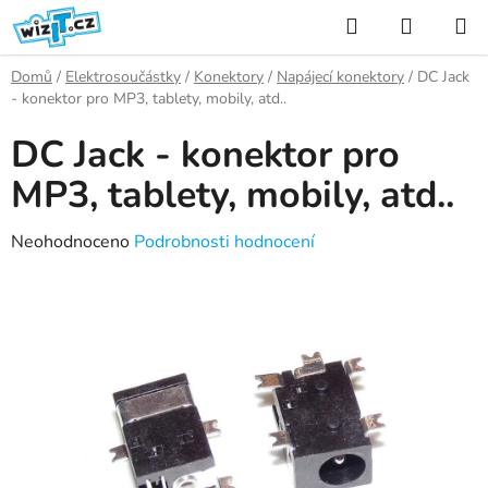
Přejít
Hledat
NÁKUP
na
KOŠÍK
obsah
Domů
/
Elektrosoučástky
/
Konektory
/
Napájecí konektory
/
DC Jack
- konektor pro MP3, tablety, mobily, atd..
DC Jack - konektor pro
MP3, tablety, mobily, atd..
Průměrné
Neohodnoceno
Podrobnosti hodnocení
hodnocení
produktu
je
0,0
z
5
hvězdiček.