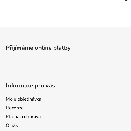
Z
á
p
Přijímáme online platby
a
t
í
Informace pro vás
Moje objednávka
Recenze
Platba a doprava
O nás