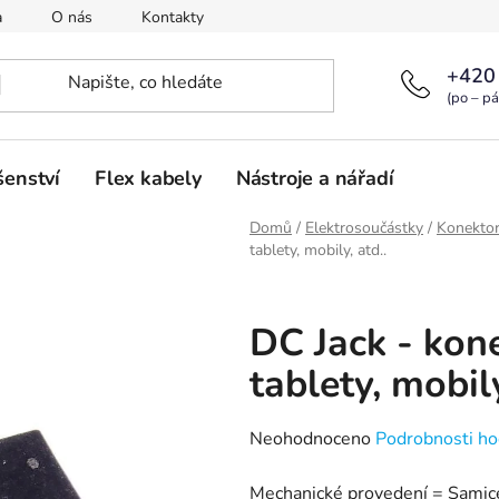
a
O nás
Kontakty
+420
(po – pá
šenství
Flex kabely
Nástroje a nářadí
Domů
/
Elektrosoučástky
/
Konekto
tablety, mobily, atd..
DC Jack - kon
tablety, mobily
Průměrné
Neohodnoceno
Podrobnosti ho
hodnocení
Mechanické provedení = Samic
produktu