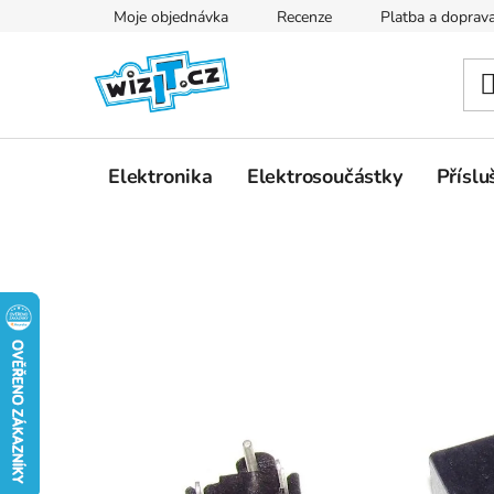
Přejít
Moje objednávka
Recenze
Platba a doprav
na
obsah
Elektronika
Elektrosoučástky
Příslu