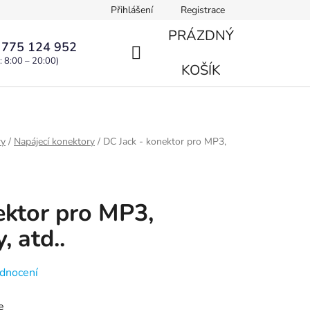
Přihlášení
Registrace
PRÁZDNÝ
 775 124 952
: 8:00 – 20:00)
NÁKUPNÍ
KOŠÍK
KOŠÍK
ry
/
Napájecí konektory
/
DC Jack - konektor pro MP3,
ektor pro MP3,
, atd..
dnocení
e