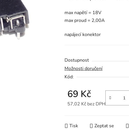
je
max napětí = 18V
0,0
max proud = 2,00A
z
5
napájecí konektor
hvězdiček.
Dostupnost
Možnosti doručení
Kód:
69 Kč
57,02 Kč bez DPH
Měrná cena:
Tisk
Zeptat se