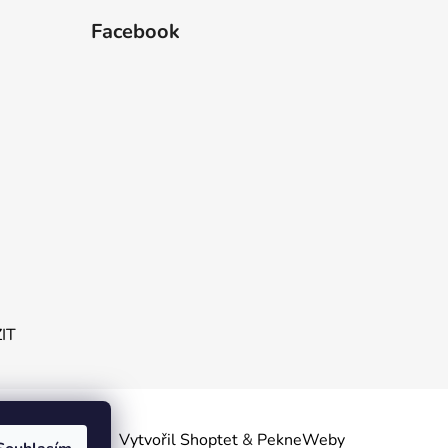
Facebook
ZIT
obních
Vytvořil Shoptet
&
PekneWeby