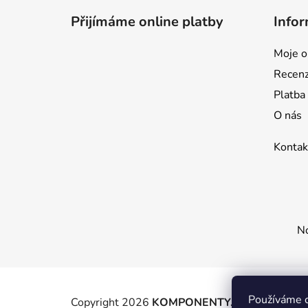
p
Přijímáme online platby
Infor
a
t
Moje o
í
Recen
Platba
O nás
Kontak
No
Používáme c
Copyright 2026
KOMPONENTY.NET / WIZIT.E