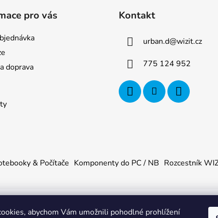
mace pro vás
Kontakt
bjednávka
urban.d
@
wizit.cz
ze
775 124 952
 a doprava
ty
tebooky & Počítače
Komponenty do PC / NB
Rozcestník WI
ookies, abychom Vám umožnili pohodlné prohlížení
U
. Všechna práva vyhrazena.
|
Obchodní podmínky
|
Ochrana os