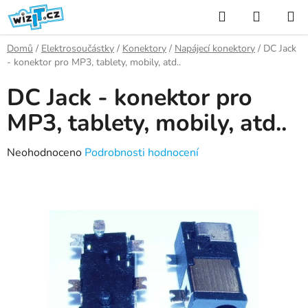
Přejít
Hledat
NÁKUP
na
KOŠÍK
obsah
Domů
/
Elektrosoučástky
/
Konektory
/
Napájecí konektory
/
DC Jack
- konektor pro MP3, tablety, mobily, atd..
DC Jack - konektor pro
MP3, tablety, mobily, atd..
Průměrné
Neohodnoceno
Podrobnosti hodnocení
hodnocení
produktu
je
0,0
z
5
hvězdiček.