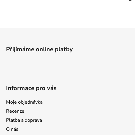
Z
á
p
Přijímáme online platby
a
t
í
Informace pro vás
Moje objednávka
Recenze
Platba a doprava
O nás