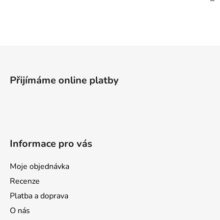
Z
á
p
Přijímáme online platby
a
t
í
Informace pro vás
Moje objednávka
Recenze
Platba a doprava
O nás