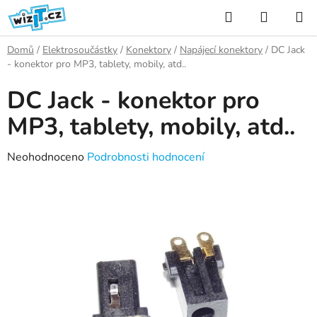
Přejít
Hledat
NÁKUP
na
KOŠÍK
obsah
Domů
/
Elektrosoučástky
/
Konektory
/
Napájecí konektory
/
DC Jack
- konektor pro MP3, tablety, mobily, atd..
DC Jack - konektor pro
MP3, tablety, mobily, atd..
Průměrné
Neohodnoceno
Podrobnosti hodnocení
hodnocení
produktu
je
0,0
z
5
hvězdiček.