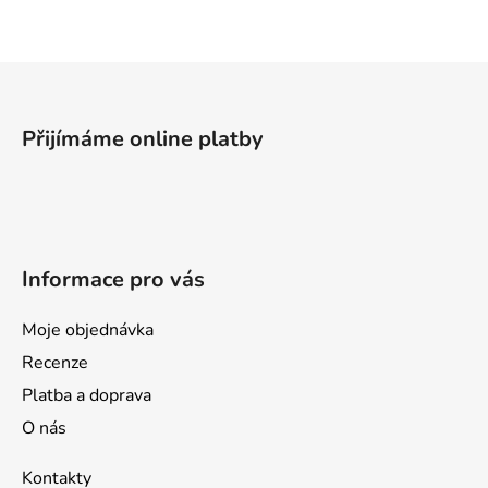
Z
á
p
Přijímáme online platby
a
t
í
Informace pro vás
Moje objednávka
Recenze
Platba a doprava
O nás
Kontakty