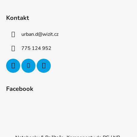
Kontakt
urban.d
@
wizit.cz
775 124 952
Facebook