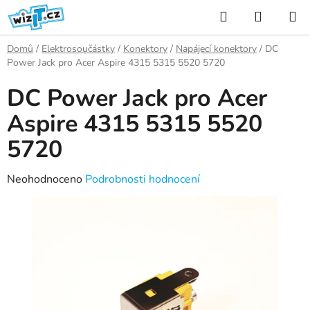
Přejít
Hledat
NÁKUP
na
KOŠÍK
obsah
Domů
/
Elektrosoučástky
/
Konektory
/
Napájecí konektory
/
DC
Power Jack pro Acer Aspire 4315 5315 5520 5720
DC Power Jack pro Acer
Aspire 4315 5315 5520
5720
Průměrné
Neohodnoceno
Podrobnosti hodnocení
hodnocení
produktu
je
0,0
z
5
hvězdiček.