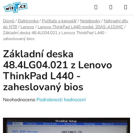
Přejít
Hledat
NÁKUP
na
KOŠÍK
obsah
Domů
/
Elektronika
/
Počítače a kancelář
/
Notebooky
/
Náhradní díly
do NTB
/
Lenovo
/
Lenovo ThinkPad L440 model: 20AS-A1SJMC
/
Základní deska 48.4LG04.021 z Lenovo ThinkPad L440 -
zaheslovaný bios
Základní deska
48.4LG04.021 z Lenovo
ThinkPad L440 -
zaheslovaný bios
Průměrné
Neohodnoceno
Podrobnosti hodnocení
hodnocení
produktu
je
0,0