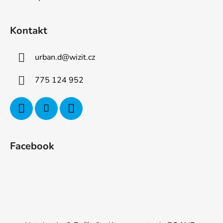
Kontakt
urban.d
@
wizit.cz
775 124 952
Facebook