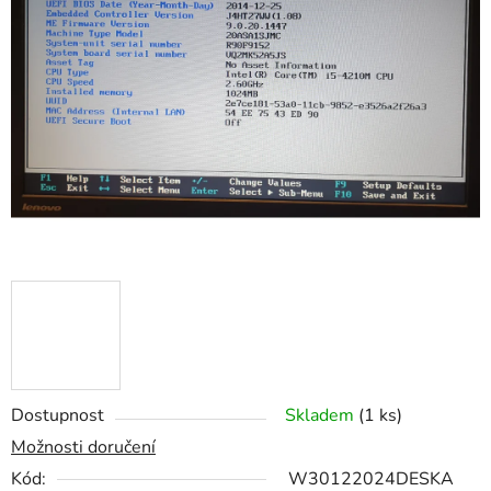
z
5
hvězdiček.
Dostupnost
Skladem
(1 ks)
Možnosti doručení
Kód:
W30122024DESKA