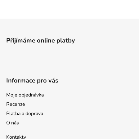
Z
á
p
Přijímáme online platby
a
t
í
Informace pro vás
Moje objednávka
Recenze
Platba a doprava
O nás
Kontakty