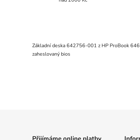
Základní deska 642756-001 z HP ProBook 6460b 
zaheslovaný bios
Z
á
p
Přijímáme online platby
Infor