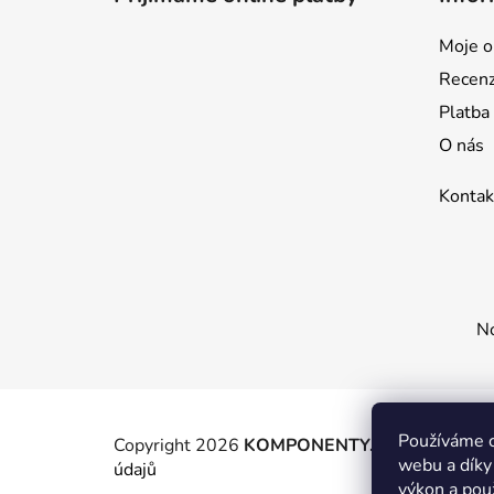
a
t
Moje o
í
Recen
Platba
O nás
Kontak
No
Používáme c
Copyright 2026
KOMPONENTY.NET / WIZIT.E
webu a díky
údajů
výkon a pou