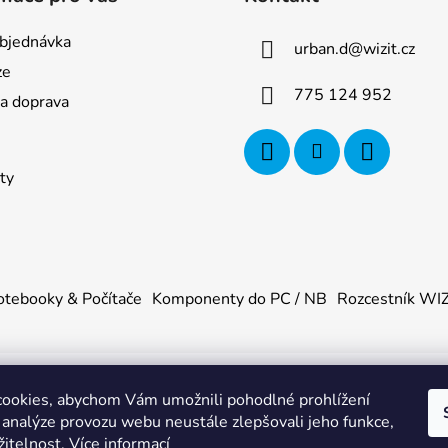
bjednávka
urban.d
@
wizit.cz
ze
775 124 952
 a doprava
ty
tebooky & Počítače
Komponenty do PC / NB
Rozcestník WI
ookies, abychom Vám umožnili pohodlné prohlížení
U
. Všechna práva vyhrazena.
|
Obchodní podmínky
|
Ochrana os
 analýze provozu webu neustále zlepšovali jeho funkce,
žitelnost.
Více informací