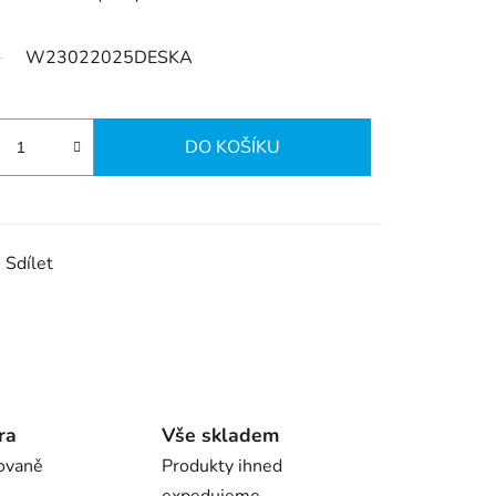
W23022025DESKA
DO KOŠÍKU
Sdílet
ra
Vše skladem
ovaně
Produkty ihned
expedujeme