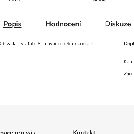
Popis
Hodnocení
Diskuze
vada - viz foto 8 - chybí konektor audia +
Dopl
Kate
Záru
mace pro vás
Kontakt