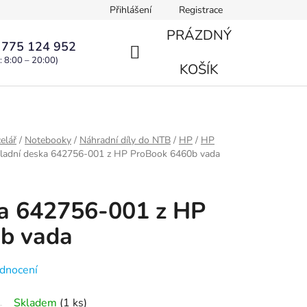
Přihlášení
Registrace
PRÁZDNÝ
 775 124 952
: 8:00 – 20:00)
NÁKUPNÍ
KOŠÍK
KOŠÍK
elář
/
Notebooky
/
Náhradní díly do NTB
/
HP
/
HP
ladní deska 642756-001 z HP ProBook 6460b vada
ka 642756-001 z HP
b vada
dnocení
Skladem
(1 ks)