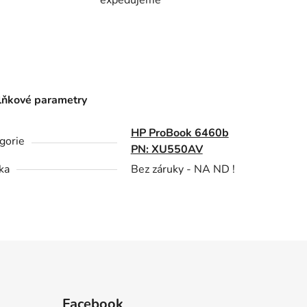
ňkové parametry
HP ProBook 6460b
gorie
PN: XU550AV
ka
Bez záruky - NA ND !
Facebook