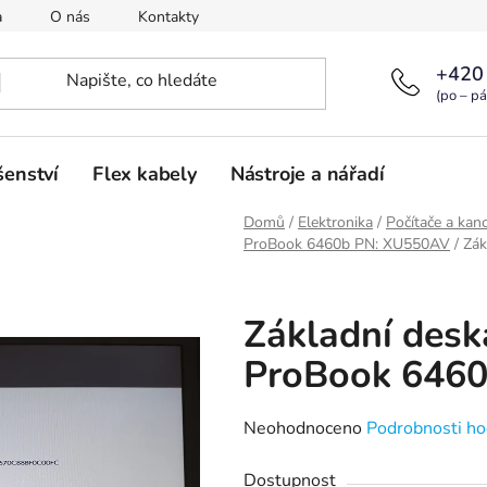
a
O nás
Kontakty
+420
(po – pá
šenství
Flex kabely
Nástroje a nářadí
Domů
/
Elektronika
/
Počítače a kanc
ProBook 6460b PN: XU550AV
/
Zák
Základní des
ProBook 6460
Průměrné
Neohodnoceno
Podrobnosti ho
hodnocení
Dostupnost
produktu