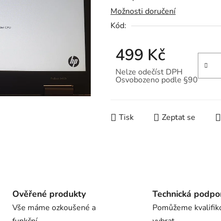
Možnosti doručení
je
Kód:
0,0
z
499 Kč
5
hvězdiček.
Nelze odečíst DPH
Osvobozeno podle §90
Měrná cena:
Tisk
Zeptat se
Ověřené produkty
Technická podpo
Vše máme ozkoušené a
Pomůžeme kvalifik
funkční
vybrat