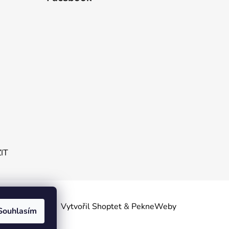
ZIT
obních
Vytvořil Shoptet
&
PekneWeby
Souhlasím