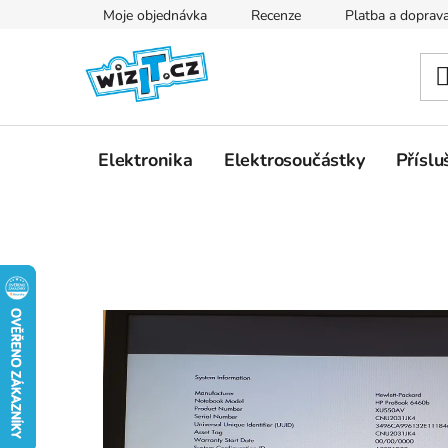
Přejít
Moje objednávka
Recenze
Platba a doprav
na
obsah
Elektronika
Elektrosoučástky
Příslu