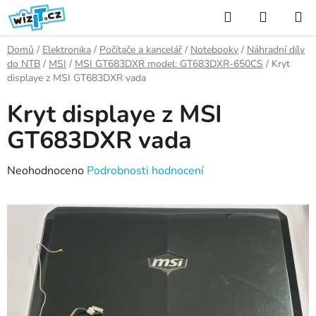
Přejít
Hledat
NÁKUP
na
KOŠÍK
obsah
Domů
/
Elektronika
/
Počítače a kancelář
/
Notebooky
/
Náhradní díly
do NTB
/
MSI
/
MSI GT683DXR model: GT683DXR-650CS
/
Kryt
displaye z MSI GT683DXR vada
Kryt displaye z MSI
GT683DXR vada
Průměrné
Neohodnoceno
Podrobnosti hodnocení
hodnocení
produktu
je
0,0
z
5
hvězdiček.