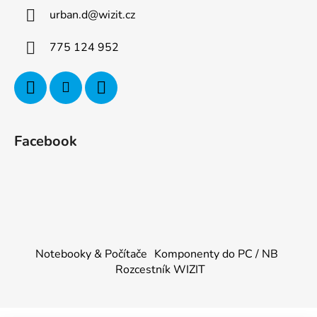
urban.d
@
wizit.cz
775 124 952
Facebook
Notebooky & Počítače
Komponenty do PC / NB
Rozcestník WIZIT