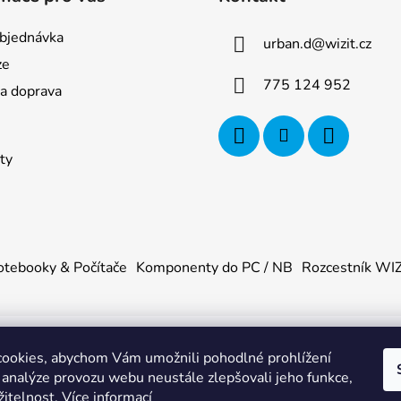
bjednávka
urban.d
@
wizit.cz
ze
775 124 952
 a doprava
ty
tebooky & Počítače
Komponenty do PC / NB
Rozcestník WI
ookies, abychom Vám umožnili pohodlné prohlížení
U
. Všechna práva vyhrazena.
|
Obchodní podmínky
|
Ochrana os
 analýze provozu webu neustále zlepšovali jeho funkce,
žitelnost.
Více informací