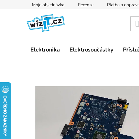
Přejít
Moje objednávka
Recenze
Platba a doprav
na
obsah
Elektronika
Elektrosoučástky
Příslu