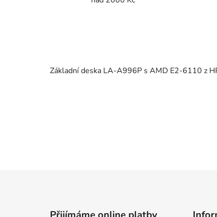
Základní deska LA-A996P s AMD E2-6110 z HP
Z
á
p
Přijímáme online platby
Infor