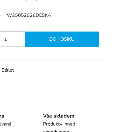
W25052026DESKA
DO KOŠÍKU
Sdílet
ra
Vše skladem
ovaně
Produkty ihned
expedujeme