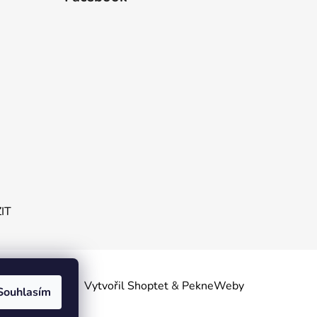
ZIT
obních
Vytvořil Shoptet
&
PekneWeby
Souhlasím