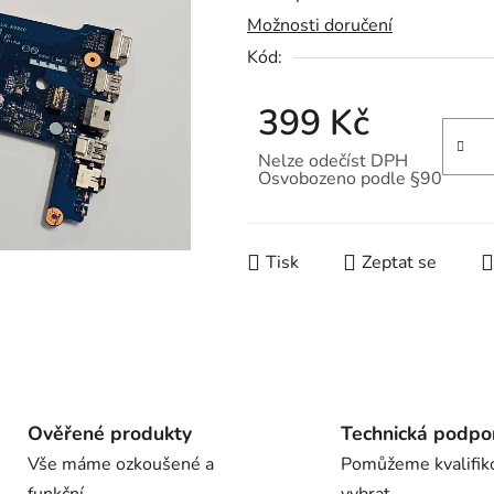
Možnosti doručení
je
Kód:
0,0
z
399 Kč
5
hvězdiček.
Nelze odečíst DPH
Osvobozeno podle §90
Měrná cena:
Tisk
Zeptat se
Ověřené produkty
Technická podpo
Vše máme ozkoušené a
Pomůžeme kvalifik
funkční
vybrat