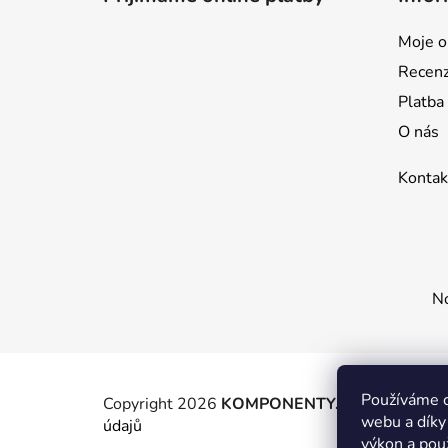
a
t
Moje o
í
Recen
Platba
O nás
Kontak
No
Používáme c
Copyright 2026
KOMPONENTY.NET / WIZIT.E
webu a díky
údajů
výkon a pou