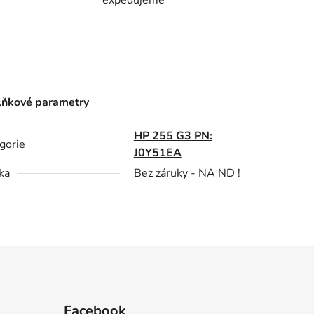
ňkové parametry
HP 255 G3 PN:
gorie
J0Y51EA
ka
Bez záruky - NA ND !
Facebook