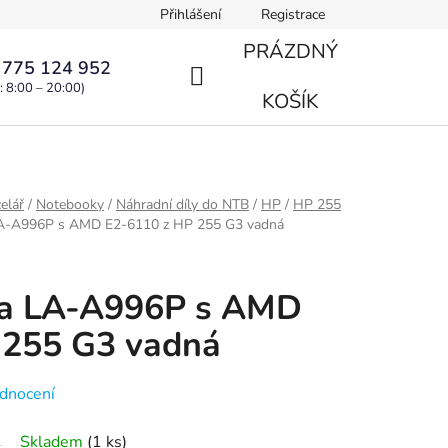
Přihlášení
Registrace
PRÁZDNÝ
 775 124 952
: 8:00 – 20:00)
NÁKUPNÍ
KOŠÍK
KOŠÍK
elář
/
Notebooky
/
Náhradní díly do NTB
/
HP
/
HP 255
LA-A996P s AMD E2-6110 z HP 255 G3 vadná
ka LA-A996P s AMD
 255 G3 vadná
dnocení
Skladem
(1 ks)