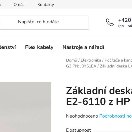
a
O nás
Kontakty
+420
(po – pá
šenství
Flex kabely
Nástroje a nářadí
Domů
/
Elektronika
/
Počítače a kanc
G3 PN: J0Y51EA
/
Základní deska 
Základní des
E2-6110 z HP
Průměrné
Neohodnoceno
Podrobnosti ho
hodnocení
Dostupnost
produktu