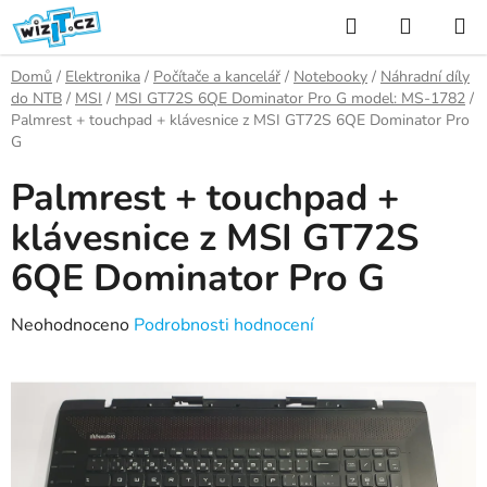
Přejít
Hledat
NÁKUP
na
KOŠÍK
obsah
Domů
/
Elektronika
/
Počítače a kancelář
/
Notebooky
/
Náhradní díly
do NTB
/
MSI
/
MSI GT72S 6QE Dominator Pro G model: MS-1782
/
Palmrest + touchpad + klávesnice z MSI GT72S 6QE Dominator Pro
G
Palmrest + touchpad +
klávesnice z MSI GT72S
6QE Dominator Pro G
Průměrné
Neohodnoceno
Podrobnosti hodnocení
hodnocení
produktu
je
0,0
z