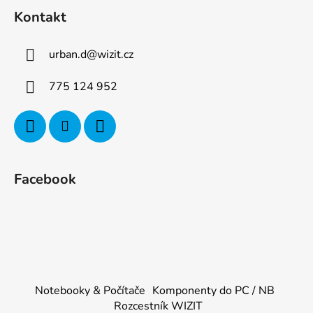
Kontakt
urban.d
@
wizit.cz
775 124 952
Facebook
Notebooky & Počítače
Komponenty do PC / NB
Rozcestník WIZIT