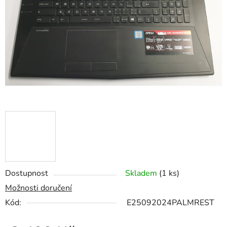
5
hvězdiček.
Dostupnost
Skladem
(1 ks)
Možnosti doručení
Kód:
E25092024PALMREST