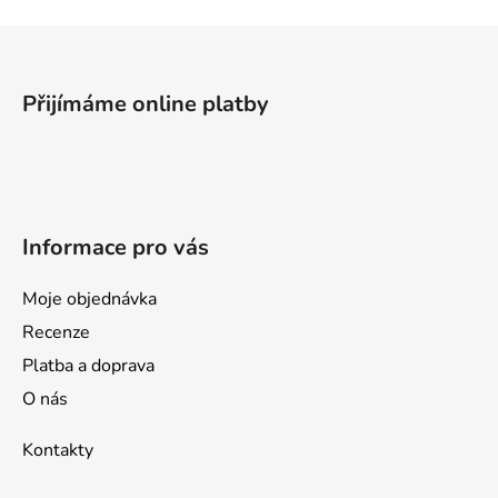
Z
á
p
Přijímáme online platby
a
t
í
Informace pro vás
Moje objednávka
Recenze
Platba a doprava
O nás
Kontakty