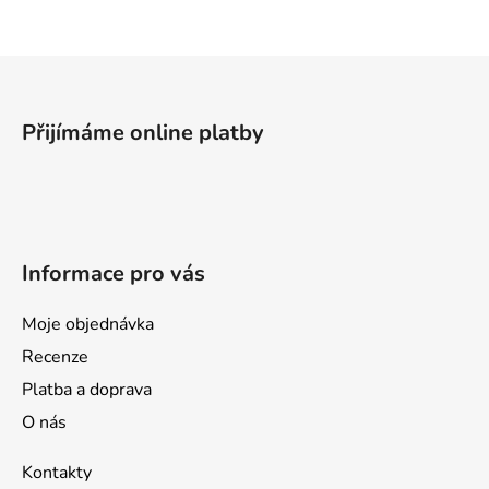
Z
á
p
Přijímáme online platby
a
t
í
Informace pro vás
Moje objednávka
Recenze
Platba a doprava
O nás
Kontakty