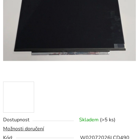
z
5
hvězdiček.
Dostupnost
Skladem
(>5 ks)
Možnosti doručení
Kód:
W02072026LCD490