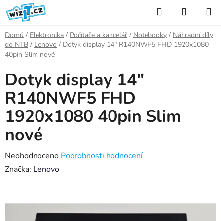
Přejít
Hledat
NÁKUP
na
KOŠÍK
obsah
Domů
/
Elektronika
/
Počítače a kancelář
/
Notebooky
/
Náhradní díly
do NTB
/
Lenovo
/
Dotyk display 14" R140NWF5 FHD 1920x1080
40pin Slim nové
Dotyk display 14"
R140NWF5 FHD
1920x1080 40pin Slim
nové
Průměrné
Neohodnoceno
Podrobnosti hodnocení
hodnocení
Značka:
Lenovo
produktu
je
0,0