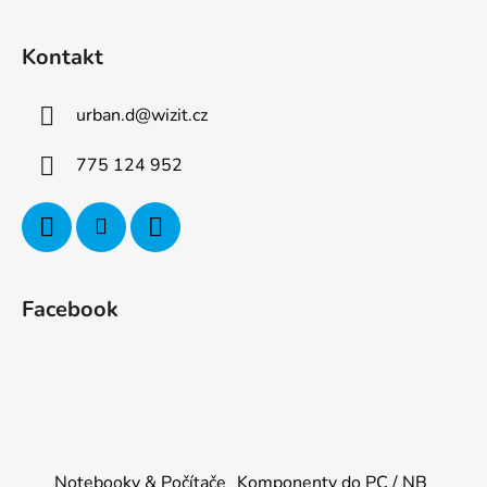
Kontakt
urban.d
@
wizit.cz
775 124 952
Facebook
Notebooky & Počítače
Komponenty do PC / NB