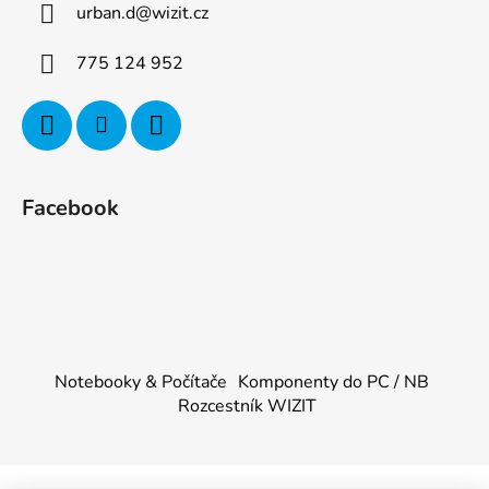
urban.d
@
wizit.cz
775 124 952
Facebook
Notebooky & Počítače
Komponenty do PC / NB
Rozcestník WIZIT