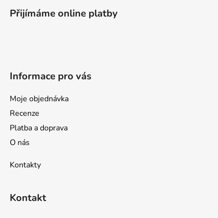
p
Přijímáme online platby
a
t
í
Informace pro vás
Moje objednávka
Recenze
Platba a doprava
O nás
Kontakty
Kontakt