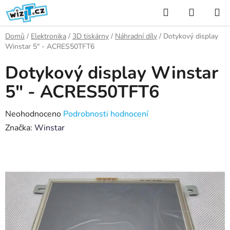
Přejít
Hledat
NÁKUP
na
KOŠÍK
obsah
Domů
/
Elektronika
/
3D tiskárny
/
Náhradní díly
/
Dotykový display
Winstar 5" - ACRES50TFT6
Dotykový display Winstar
5" - ACRES50TFT6
Průměrné
Neohodnoceno
Podrobnosti hodnocení
hodnocení
Značka:
Winstar
produktu
je
0,0
z
5
hvězdiček.