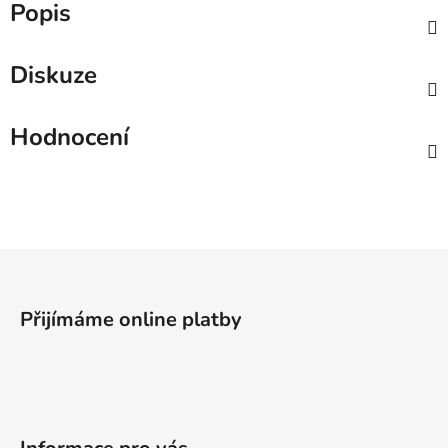
Popis
Diskuze
Hodnocení
Z
á
p
Přijímáme online platby
a
t
í