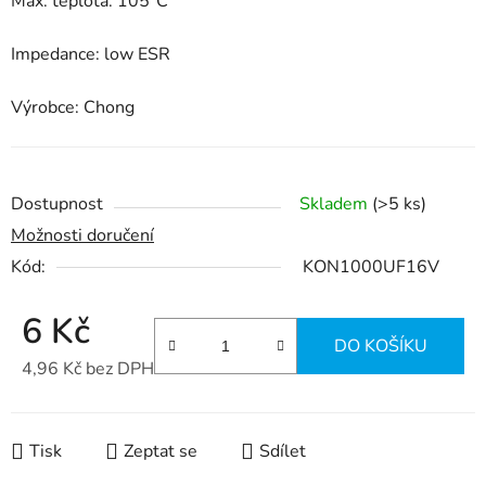
Max. teplota: 105°C
Impedance: low ESR
Výrobce: Chong
Dostupnost
Skladem
(>5 ks)
Možnosti doručení
Kód:
KON1000UF16V
6 Kč
DO KOŠÍKU
4,96 Kč bez DPH
Měrná cena:
Tisk
Zeptat se
Sdílet