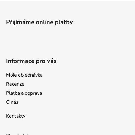
Z
á
p
Přijímáme online platby
a
t
í
Informace pro vás
Moje objednávka
Recenze
Platba a doprava
O nás
Kontakty