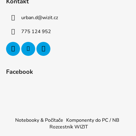
Kontakt
urban.d
@
wizit.cz
775 124 952
Facebook
Notebooky & Počítače
Komponenty do PC / NB
Rozcestník WIZIT