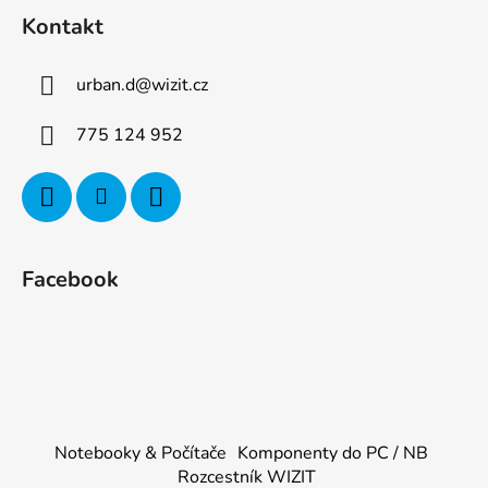
Kontakt
urban.d
@
wizit.cz
775 124 952
Facebook
Notebooky & Počítače
Komponenty do PC / NB
Rozcestník WIZIT