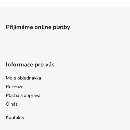
Z
á
p
Přijímáme online platby
a
t
í
Informace pro vás
Moje objednávka
Recenze
Platba a doprava
O nás
Kontakty