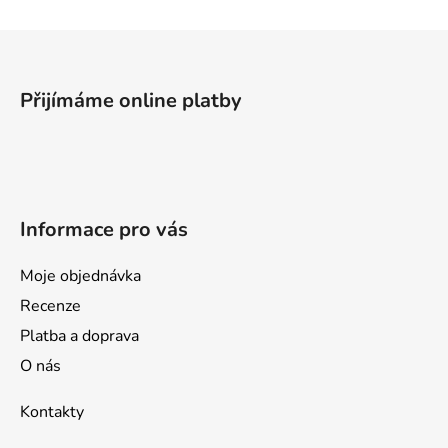
Z
á
p
Přijímáme online platby
a
t
í
Informace pro vás
Moje objednávka
Recenze
Platba a doprava
O nás
Kontakty