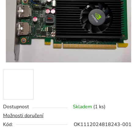
hvězdiček.
Dostupnost
Skladem
(1 ks)
Možnosti doručení
Kód:
OK1112024818243-001