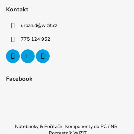
Kontakt
urban.d
@
wizit.cz
775 124 952
Facebook
Notebooky & Počítače
Komponenty do PC / NB
Rozcestník WIZIT