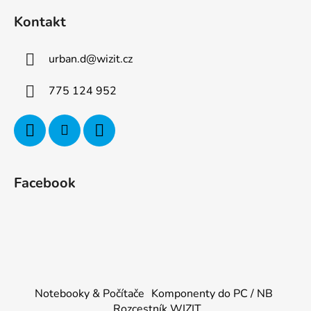
Kontakt
urban.d
@
wizit.cz
775 124 952
Facebook
Notebooky & Počítače
Komponenty do PC / NB
Rozcestník WIZIT