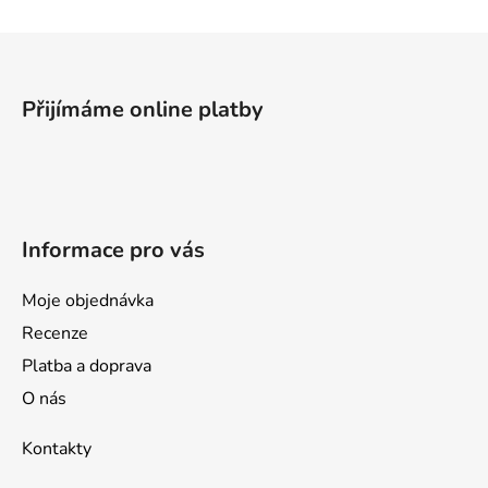
Z
á
p
Přijímáme online platby
a
t
í
Informace pro vás
Moje objednávka
Recenze
Platba a doprava
O nás
Kontakty