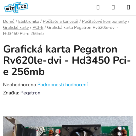
Přejít
Hledat
NÁKUP
na
KOŠÍK
obsah
Domů
/
Elektronika
/
Počítače a kancelář
/
Počítačové komponenty
/
Grafické karty
/
PCI-E
/
Grafická karta Pegatron Rv620le-dvi -
Hd3450 Pci-e 256mb
Grafická karta Pegatron
Rv620le-dvi - Hd3450 Pci-
e 256mb
Průměrné
Neohodnoceno
Podrobnosti hodnocení
hodnocení
Značka:
Pegatron
produktu
je
0,0
z
5