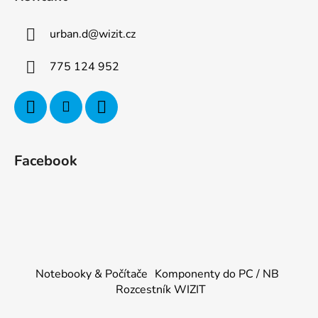
urban.d
@
wizit.cz
775 124 952
Facebook
Notebooky & Počítače
Komponenty do PC / NB
Rozcestník WIZIT