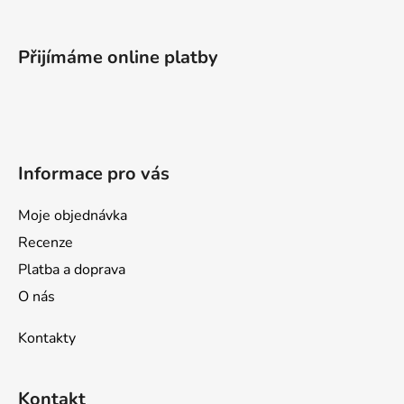
Z
á
p
Přijímáme online platby
a
t
í
Informace pro vás
Moje objednávka
Recenze
Platba a doprava
O nás
Kontakty
Kontakt