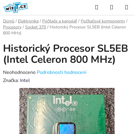
Přejít
Hledat
NÁKUP
na
KOŠÍK
obsah
Domů
/
Elektronika
/
Počítače a kancelář
/
Počítačové komponenty
/
Procesory
/
Socket 370
/
Historický Procesor SL5EB (Intel Celeron
800 MHz)
Historický Procesor SL5EB
(Intel Celeron 800 MHz)
Průměrné
Neohodnoceno
Podrobnosti hodnocení
hodnocení
Značka:
Intel
produktu
je
0,0
z
5
hvězdiček.