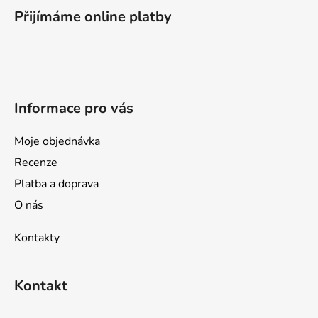
p
Přijímáme online platby
a
t
í
Informace pro vás
Moje objednávka
Recenze
Platba a doprava
O nás
Kontakty
Kontakt