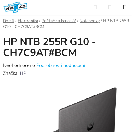
Přejít
Hledat
NÁKUP
na
KOŠÍK
obsah
Domů
/
Elektronika
/
Počítače a kancelář
/
Notebooky
/
HP NTB 255R
G10 - CH7C9AT#BCM
HP NTB 255R G10 -
CH7C9AT#BCM
Průměrné
Neohodnoceno
Podrobnosti hodnocení
hodnocení
Značka:
HP
produktu
je
0,0
z
5
hvězdiček.