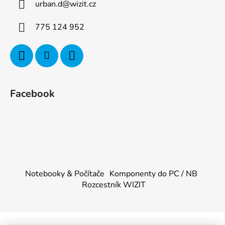
urban.d
@
wizit.cz
775 124 952
Facebook
Notebooky & Počítače
Komponenty do PC / NB
Rozcestník WIZIT