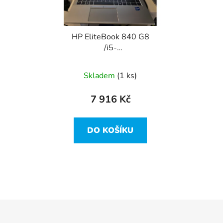
HP EliteBook 840 G8
/i5-
1145G7/16GB/256M2/FHD/B/C/W11P
Skladem
(1 ks)
7 916 Kč
DO KOŠÍKU
Z
á