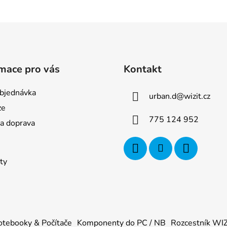
mace pro vás
Kontakt
bjednávka
urban.d
@
wizit.cz
ze
775 124 952
 a doprava
ty
tebooky & Počítače
Komponenty do PC / NB
Rozcestník WI