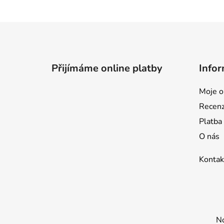
Z
á
p
Přijímáme online platby
Infor
a
t
Moje o
í
Recen
Platba
O nás
Kontak
No