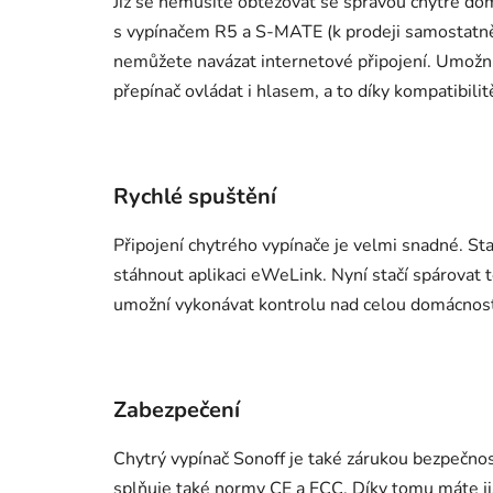
Již se nemusíte obtěžovat se správou chytré d
s vypínačem R5 a S-MATE (k prodeji samostatně),
nemůžete navázat internetové připojení. Umož
přepínač ovládat i hlasem, a to díky kompatibi
Rychlé spuštění
Připojení chytrého vypínače je velmi snadné. Sta
stáhnout aplikaci eWeLink. Nyní stačí spárovat t
umožní vykonávat kontrolu nad celou domácností,
Zabezpečení
Chytrý vypínač Sonoff je také zárukou bezpečnosti
splňuje také normy CE a FCC. Díky tomu máte jis