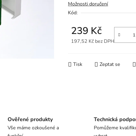
Možnosti doručení
0,0
Kód:
z
5
239 Kč
hvězdiček.
197,52 Kč bez DPH
Měrná cena:
Tisk
Zeptat se
Ověřené produkty
Technická podpo
Vše máme ozkoušené a
Pomůžeme kvalifik
funkční
vybrat