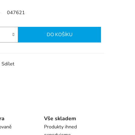
047621
DO KOŠÍKU
Sdílet
ra
Vše skladem
ovaně
Produkty ihned
expedujeme