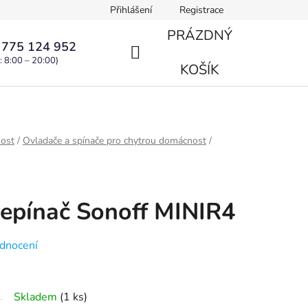
Přihlášení
Registrace
PRÁZDNÝ
 775 124 952
: 8:00 – 20:00)
NÁKUPNÍ
KOŠÍK
KOŠÍK
ost
/
Ovladače a spínače pro chytrou domácnost
/
přepínač Sonoff MINIR4
dnocení
Skladem
(1 ks)