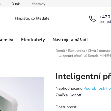
a
O nás
Kontakty
+420
(po – pá
šenství
Flex kabely
Nástroje a nářadí
Domů
/
Elektronika
/
Chytrá domácn
Inteligentní přepínač Sonoff MINIR4
Inteligentní 
Průměrné
Neohodnoceno
Podrobnosti ho
hodnocení
Značka:
Sonoff
produktu
Dostupnost
je