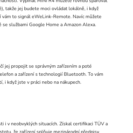
omácnosti. Vypínač MINI R4 můžete rovnou spárovat
 takže jej budete moci ovládat lokálně, i když
ní vám to signál eWeLink-Remote. Navíc můžete
litě se službami Google Home a Amazon Alexa.
čí jej propojit se správným zařízením a poté
elefon a zařízení s technologií Bluetooth. To vám
 i když jste v práci nebo na nákupech.
 i v neobvyklých situacích. Získal certifikaci TÜV a
totu, že zařízení splňuje mezinárodní předpisy.