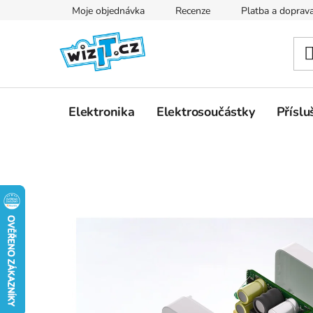
Přejít
Moje objednávka
Recenze
Platba a doprav
na
obsah
Elektronika
Elektrosoučástky
Příslu