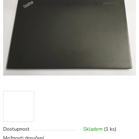
je
0,0
z
5
hvězdiček.
Dostupnost
Skladem
(1 ks)
Možnosti doručení