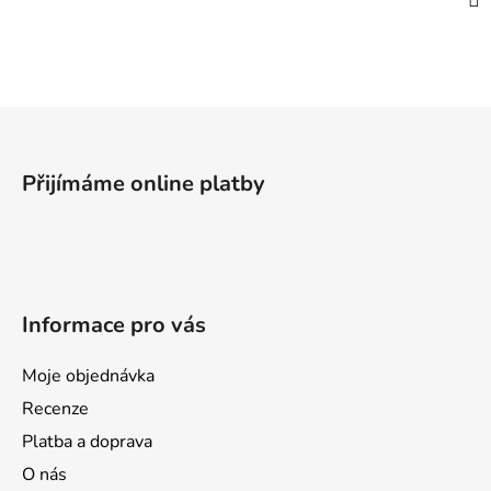
Z
á
p
Přijímáme online platby
a
t
í
Informace pro vás
Moje objednávka
Recenze
Platba a doprava
O nás