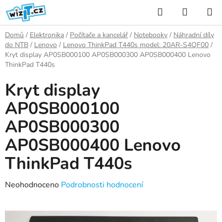
Přejít
Hledat
NÁKUP
na
KOŠÍK
obsah
Domů
/
Elektronika
/
Počítače a kancelář
/
Notebooky
/
Náhradní díly
do NTB
/
Lenovo
/
Lenovo ThinkPad T440s model: 20AR-S4QF00
/
Kryt display AP0SB000100 AP0SB000300 AP0SB000400 Lenovo
ThinkPad T440s
Kryt display
AP0SB000100
AP0SB000300
AP0SB000400 Lenovo
ThinkPad T440s
Průměrné
Neohodnoceno
Podrobnosti hodnocení
hodnocení
produktu