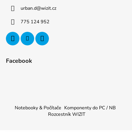
urban.d
@
wizit.cz
775 124 952
Facebook
Notebooky & Počítače
Komponenty do PC / NB
Rozcestník WIZIT