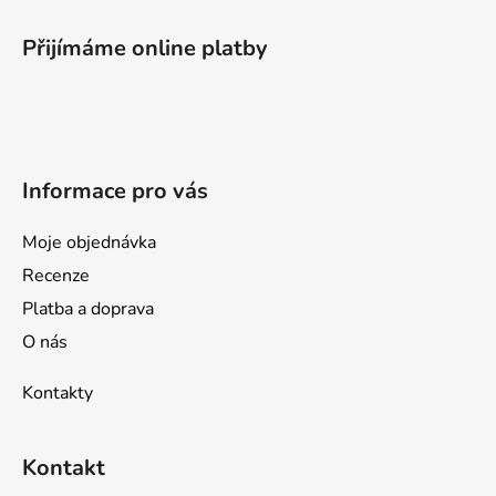
á
p
Přijímáme online platby
a
t
í
Informace pro vás
Moje objednávka
Recenze
Platba a doprava
O nás
Kontakty
Kontakt