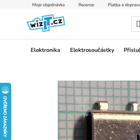
Přejít
Moje objednávka
Recenze
Platba a doprav
na
obsah
Elektronika
Elektrosoučástky
Příslu