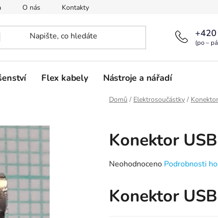
a
O nás
Kontakty
+420
(po – pá
šenství
Flex kabely
Nástroje a nářadí
Domů
/
Elektrosoučástky
/
Konekto
Konektor USB
Průměrné
Neohodnoceno
Podrobnosti ho
hodnocení
produktu
Konektor US
je
0,0