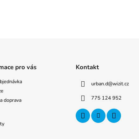
mace pro vás
Kontakt
bjednávka
urban.d
@
wizit.cz
ze
775 124 952
 a doprava
ty