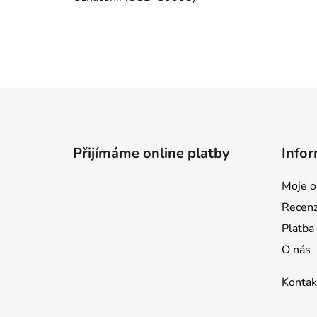
Z
á
p
Přijímáme online platby
Infor
a
t
Moje o
í
Recen
Platba
O nás
Kontak