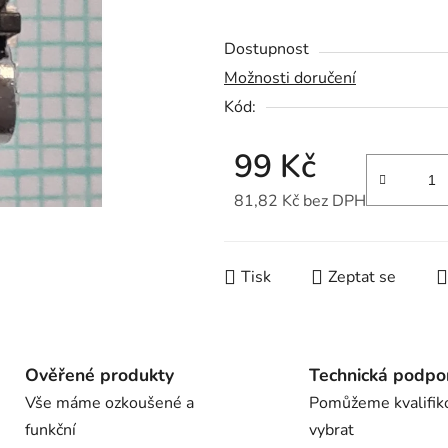
z
Dostupnost
5
hvězdiček.
Možnosti doručení
Kód:
99 Kč
81,82 Kč bez DPH
Měrná cena:
Tisk
Zeptat se
Ověřené produkty
Technická podpo
Vše máme ozkoušené a
Pomůžeme kvalifik
funkční
vybrat