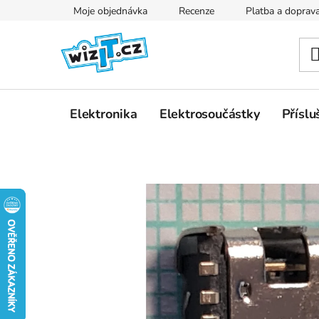
Přejít
Moje objednávka
Recenze
Platba a doprav
na
obsah
Elektronika
Elektrosoučástky
Příslu