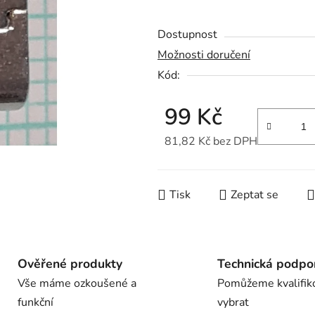
z
Dostupnost
5
hvězdiček.
Možnosti doručení
Kód:
99 Kč
81,82 Kč bez DPH
Měrná cena:
Tisk
Zeptat se
Ověřené produkty
Technická podpo
Vše máme ozkoušené a
Pomůžeme kvalifik
funkční
vybrat