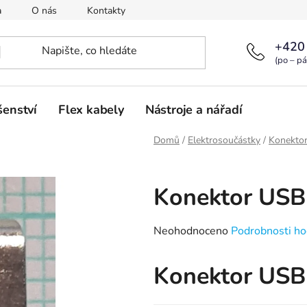
a
O nás
Kontakty
+420
(po – pá
šenství
Flex kabely
Nástroje a nářadí
Domů
/
Elektrosoučástky
/
Konekto
Konektor USB
Průměrné
Neohodnoceno
Podrobnosti ho
hodnocení
produktu
Konektor US
je
0,0