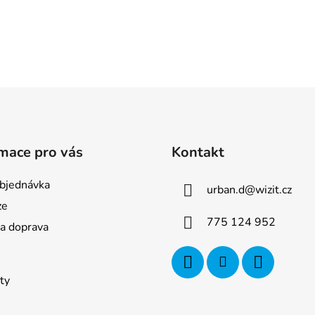
mace pro vás
Kontakt
bjednávka
urban.d
@
wizit.cz
ze
775 124 952
 a doprava
ty