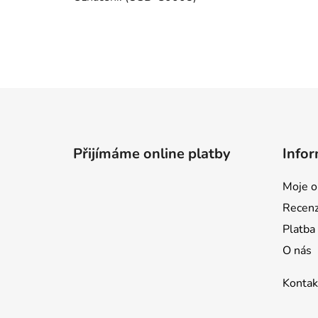
Z
á
p
Přijímáme online platby
Infor
a
t
Moje o
í
Recen
Platba
O nás
Kontak