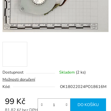
Dostupnost
Skladem
(2 ks)
Možnosti doručení
Kód:
OK18022024PO18616M
99 Kč
DO KOŠÍKU
81,82 Kč bez DPH