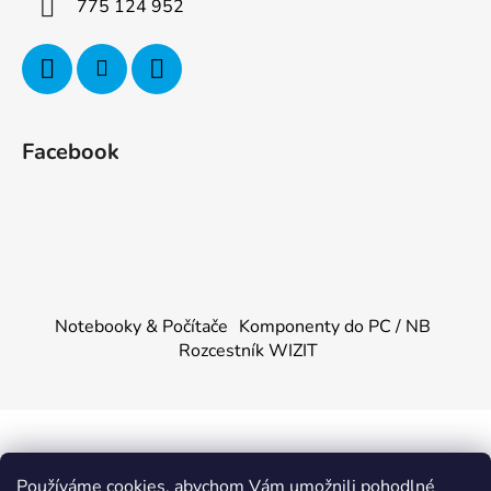
775 124 952
Facebook
Notebooky & Počítače
Komponenty do PC / NB
Rozcestník WIZIT
Vytvořil Shoptet
&
PekneWeby
Používáme cookies, abychom Vám umožnili pohodlné
Copyright 2026
KOMPONENTY.NET / WIZIT.EU
.