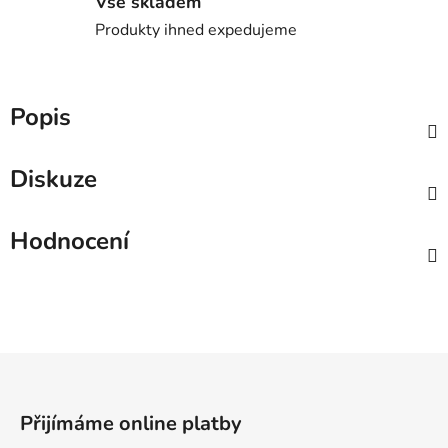
Vše skladem
Produkty ihned expedujeme
Popis
Diskuze
Hodnocení
Z
á
p
Přijímáme online platby
a