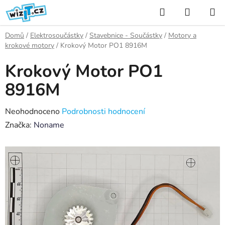
Přejít
Hledat
NÁKUP
na
KOŠÍK
obsah
Domů
/
Elektrosoučástky
/
Stavebnice - Součástky
/
Motory a
krokové motory
/
Krokový Motor PO1 8916M
Krokový Motor PO1
8916M
Průměrné
Neohodnoceno
Podrobnosti hodnocení
hodnocení
Značka:
Noname
produktu
je
0,0
z
5
hvězdiček.