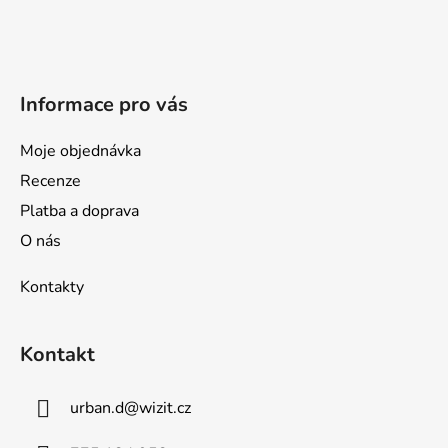
t
í
Informace pro vás
Moje objednávka
Recenze
Platba a doprava
O nás
Kontakty
Kontakt
urban.d
@
wizit.cz