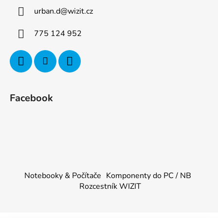
urban.d
@
wizit.cz
775 124 952
Facebook
Notebooky & Počítače
Komponenty do PC / NB
Rozcestník WIZIT