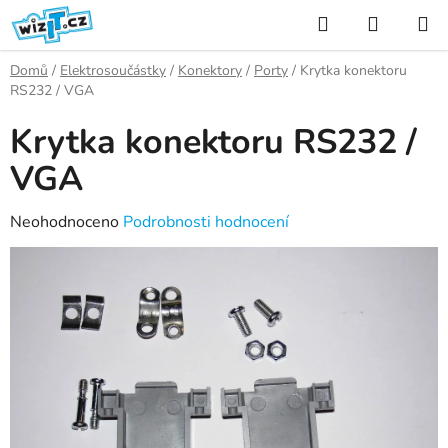
Přejít
Hledat
NÁKUP
na
KOŠÍK
obsah
Domů
/
Elektrosoučástky
/
Konektory
/
Porty
/
Krytka konektoru
RS232 / VGA
Krytka konektoru RS232 /
VGA
Průměrné
Neohodnoceno
Podrobnosti hodnocení
hodnocení
produktu
je
0,0
z
5
hvězdiček.