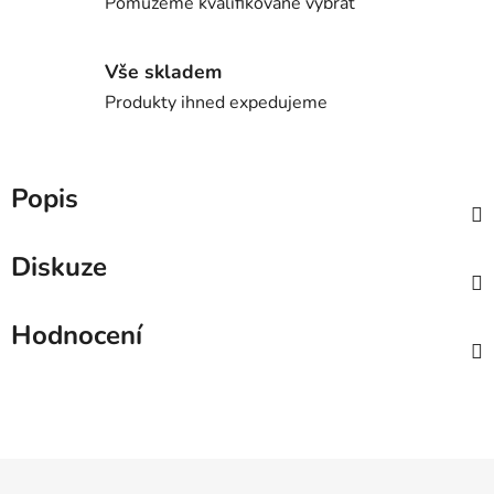
Pomůžeme kvalifikovaně vybrat
Vše skladem
Produkty ihned expedujeme
Popis
Diskuze
Hodnocení
Z