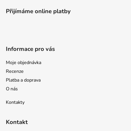
á
p
Přijímáme online platby
a
t
í
Informace pro vás
Moje objednávka
Recenze
Platba a doprava
O nás
Kontakty
Kontakt