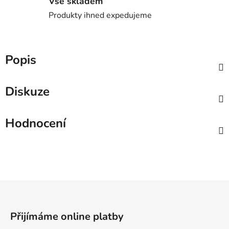
Vše skladem
Produkty ihned expedujeme
Popis
Diskuze
Hodnocení
Z
á
p
Přijímáme online platby
a