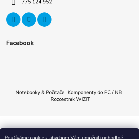
775 124 952
Facebook
Notebooky & Počítače
Komponenty do PC / NB
Rozcestník WIZIT
Vytvořil Shoptet
&
PekneWeby
Používáme cookies, abychom Vám umožnili pohodlné
Copyright 2026
KOMPONENTY.NET / WIZIT.EU
.