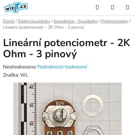
Přejít
Hledat
NÁKUP
na
KOŠÍK
obsah
Domů
/
Elektrosoučástky
/
Stavebnice - Součástky
/
Potenciometry
/
Lineární potenciometr - 2K Ohm - 3 pinový
Lineární potenciometr - 2K
Ohm - 3 pinový
Průměrné
Neohodnoceno
Podrobnosti hodnocení
hodnocení
Značka:
WL
produktu
je
0,0
z
5
hvězdiček.