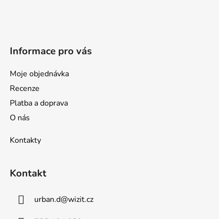
t
í
Informace pro vás
Moje objednávka
Recenze
Platba a doprava
O nás
Kontakty
Kontakt
urban.d
@
wizit.cz